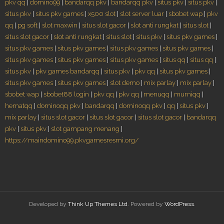
pkv qq
|
domino99
|
bandarqq pkv
|
bandarqq pkv
|
situs pkv
|
situs pkv
|
situs pkv
|
situs pkv games
|
x500 slot
|
slot server luar
|
sbobet wap
|
pkv
qq
|
pg soft
|
slot maxwin
|
situs slot gacor
|
slot anti rungkat
|
situs slot
|
situs slot gacor
|
slot anti rungkat
|
situs slot
|
situs pkv
|
situs pkv games
|
situs pkv games
|
situs pkv games
|
situs pkv games
|
situs pkv games
|
situs pkv games
|
situs pkv games
|
situs pkv games
|
situs qq
|
situs qq
|
situs pkv
|
pkv games bandarqq
|
situs pkv
|
pkv qq
|
situs pkv games
|
situs pkv games
|
situs pkv games
|
slot demo
|
mix parlay
|
mix parlay
|
sbobet wap
|
sbobet88 login
|
pkv qq
|
pkv qq
|
menuqq
|
murniqq
|
hematqq
|
dominoqq pkv
|
bandarqq
|
dominoqq pkv
|
qq
|
situs pkv
|
mix parlay
|
situs slot gacor
|
situs slot gacor
|
situs slot gacor
|
bandarqq
pkv
|
situs pkv
|
slot gampang menang
|
https://maindomino99.pkvgamesresmi.org/
Developed by
Think Up Themes Ltd
. Powered by
WordPress
.