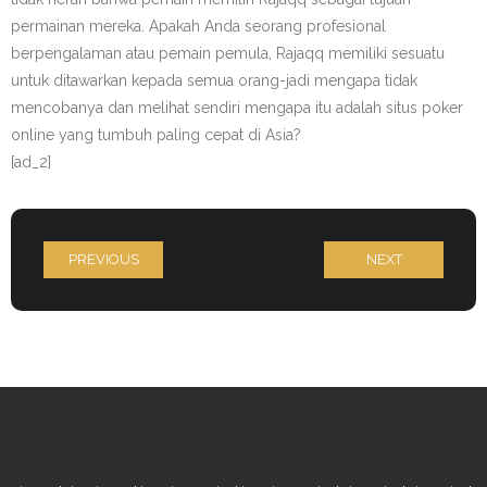
permainan mereka. Apakah Anda seorang profesional
berpengalaman atau pemain pemula, Rajaqq memiliki sesuatu
untuk ditawarkan kepada semua orang-jadi mengapa tidak
mencobanya dan melihat sendiri mengapa itu adalah situs poker
online yang tumbuh paling cepat di Asia?
[ad_2]
PREVIOUS
NEXT