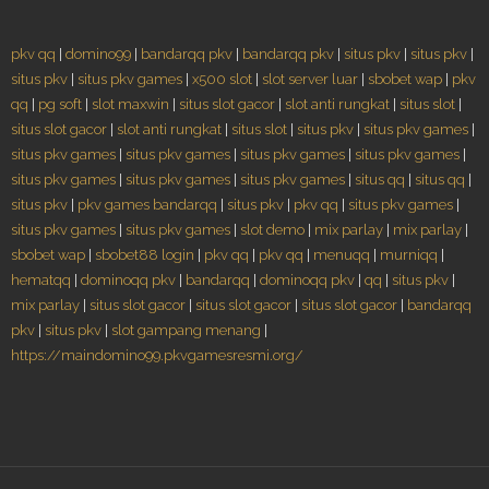
pkv qq
|
domino99
|
bandarqq pkv
|
bandarqq pkv
|
situs pkv
|
situs pkv
|
situs pkv
|
situs pkv games
|
x500 slot
|
slot server luar
|
sbobet wap
|
pkv
qq
|
pg soft
|
slot maxwin
|
situs slot gacor
|
slot anti rungkat
|
situs slot
|
situs slot gacor
|
slot anti rungkat
|
situs slot
|
situs pkv
|
situs pkv games
|
situs pkv games
|
situs pkv games
|
situs pkv games
|
situs pkv games
|
situs pkv games
|
situs pkv games
|
situs pkv games
|
situs qq
|
situs qq
|
situs pkv
|
pkv games bandarqq
|
situs pkv
|
pkv qq
|
situs pkv games
|
situs pkv games
|
situs pkv games
|
slot demo
|
mix parlay
|
mix parlay
|
sbobet wap
|
sbobet88 login
|
pkv qq
|
pkv qq
|
menuqq
|
murniqq
|
hematqq
|
dominoqq pkv
|
bandarqq
|
dominoqq pkv
|
qq
|
situs pkv
|
mix parlay
|
situs slot gacor
|
situs slot gacor
|
situs slot gacor
|
bandarqq
pkv
|
situs pkv
|
slot gampang menang
|
https://maindomino99.pkvgamesresmi.org/