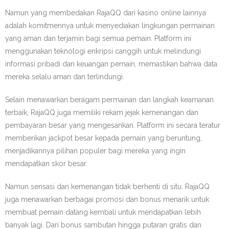
Namun yang membedakan RajaQQ dari kasino online lainnya
adalah komitmennya untuk menyediakan lingkungan permainan
yang aman dan terjamin bagi semua pemain. Platform ini
menggunakan teknologi enkripsi canggih untuk melindungi
informasi pribadi dan keuangan pemain, memastikan bahwa data
mereka selalu aman dan terlindungi.
Selain menawarkan beragam permainan dan langkah keamanan
terbaik, RajaQQ juga memiliki rekam jejak kemenangan dan
pembayaran besar yang mengesankan. Platform ini secara teratur
memberikan jackpot besar kepada pemain yang beruntung,
menjadikannya pilihan populer bagi mereka yang ingin
mendapatkan skor besar.
Namun sensasi dan kemenangan tidak berhenti di situ. RajaQQ
juga menawarkan berbagai promosi dan bonus menarik untuk
membuat pemain datang kembali untuk mendapatkan lebih
banyak lagi. Dari bonus sambutan hingga putaran gratis dan