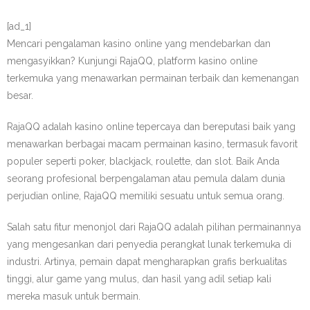
[ad_1]
Mencari pengalaman kasino online yang mendebarkan dan
mengasyikkan? Kunjungi RajaQQ, platform kasino online
terkemuka yang menawarkan permainan terbaik dan kemenangan
besar.
RajaQQ adalah kasino online tepercaya dan bereputasi baik yang
menawarkan berbagai macam permainan kasino, termasuk favorit
populer seperti poker, blackjack, roulette, dan slot. Baik Anda
seorang profesional berpengalaman atau pemula dalam dunia
perjudian online, RajaQQ memiliki sesuatu untuk semua orang.
Salah satu fitur menonjol dari RajaQQ adalah pilihan permainannya
yang mengesankan dari penyedia perangkat lunak terkemuka di
industri. Artinya, pemain dapat mengharapkan grafis berkualitas
tinggi, alur game yang mulus, dan hasil yang adil setiap kali
mereka masuk untuk bermain.