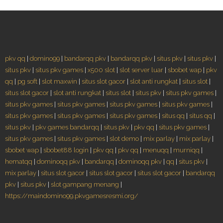
pkv qq
|
domino99
|
bandarqq pkv
|
bandarqq pkv
|
situs pkv
|
situs pkv
|
situs pkv
|
situs pkv games
|
x500 slot
|
slot server luar
|
sbobet wap
|
pkv
qq
|
pg soft
|
slot maxwin
|
situs slot gacor
|
slot anti rungkat
|
situs slot
|
situs slot gacor
|
slot anti rungkat
|
situs slot
|
situs pkv
|
situs pkv games
|
situs pkv games
|
situs pkv games
|
situs pkv games
|
situs pkv games
|
situs pkv games
|
situs pkv games
|
situs pkv games
|
situs qq
|
situs qq
|
situs pkv
|
pkv games bandarqq
|
situs pkv
|
pkv qq
|
situs pkv games
|
situs pkv games
|
situs pkv games
|
slot demo
|
mix parlay
|
mix parlay
|
sbobet wap
|
sbobet88 login
|
pkv qq
|
pkv qq
|
menuqq
|
murniqq
|
hematqq
|
dominoqq pkv
|
bandarqq
|
dominoqq pkv
|
qq
|
situs pkv
|
mix parlay
|
situs slot gacor
|
situs slot gacor
|
situs slot gacor
|
bandarqq
pkv
|
situs pkv
|
slot gampang menang
|
https://maindomino99.pkvgamesresmi.org/