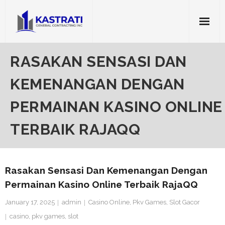
Skip
to
content
Home
RASAKAN SENSASI DAN
Pkv Games
KEMENANGAN DENGAN
Slot Gacor
PERMAINAN KASINO ONLINE
Casino Online
TERBAIK RAJAQQ
SBOBET88
Rasakan Sensasi Dan Kemenangan Dengan
Togel Online
Permainan Kasino Online Terbaik RajaQQ
January 17, 2025
admin
Casino Online
,
Pkv Games
,
Slot Gacor
casino
,
pkv games
,
slot