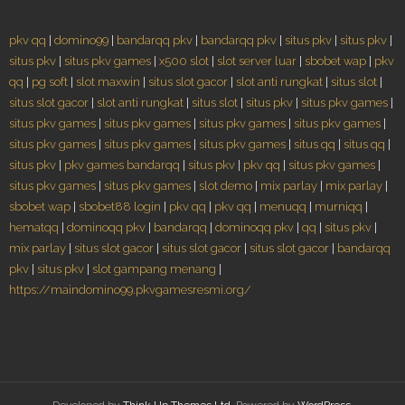
pkv qq
|
domino99
|
bandarqq pkv
|
bandarqq pkv
|
situs pkv
|
situs pkv
|
situs pkv
|
situs pkv games
|
x500 slot
|
slot server luar
|
sbobet wap
|
pkv
qq
|
pg soft
|
slot maxwin
|
situs slot gacor
|
slot anti rungkat
|
situs slot
|
situs slot gacor
|
slot anti rungkat
|
situs slot
|
situs pkv
|
situs pkv games
|
situs pkv games
|
situs pkv games
|
situs pkv games
|
situs pkv games
|
situs pkv games
|
situs pkv games
|
situs pkv games
|
situs qq
|
situs qq
|
situs pkv
|
pkv games bandarqq
|
situs pkv
|
pkv qq
|
situs pkv games
|
situs pkv games
|
situs pkv games
|
slot demo
|
mix parlay
|
mix parlay
|
sbobet wap
|
sbobet88 login
|
pkv qq
|
pkv qq
|
menuqq
|
murniqq
|
hematqq
|
dominoqq pkv
|
bandarqq
|
dominoqq pkv
|
qq
|
situs pkv
|
mix parlay
|
situs slot gacor
|
situs slot gacor
|
situs slot gacor
|
bandarqq
pkv
|
situs pkv
|
slot gampang menang
|
https://maindomino99.pkvgamesresmi.org/