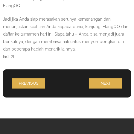
ElangQQ.
Jadi jika Anda siap merasakan serunya kemenangan dan
menunjukkan keahlian Anda kepada dunia, kunjungi ElangQQ dan
daftar ke turnamen hari ini. Siapa tahu – Anda bisa menjadi juara
berikutnya, dengan membawa hak untuk menyombongkan diri
dan beberapa hadiah menarik lainnya.
[ad_2]
PREVIOUS
NEXT