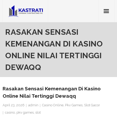
Skip
to
content
Home
RASAKAN SENSASI
Pkv Games
KEMENANGAN DI KASINO
Slot Gacor
ONLINE NILAI TERTINGGI
Casino Online
DEWAQQ
SBOBET88
Rasakan Sensasi Kemenangan Di Kasino
Togel Online
Online Nilai Tertinggi Dewaqq
April 23, 2026
admin
Casino Online
,
Pkv Games
,
Slot Gacor
casino
,
pkv games
,
slot