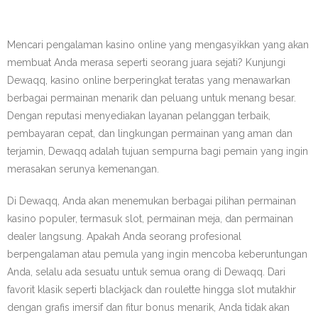
Mencari pengalaman kasino online yang mengasyikkan yang akan
membuat Anda merasa seperti seorang juara sejati? Kunjungi
Dewaqq, kasino online berperingkat teratas yang menawarkan
berbagai permainan menarik dan peluang untuk menang besar.
Dengan reputasi menyediakan layanan pelanggan terbaik,
pembayaran cepat, dan lingkungan permainan yang aman dan
terjamin, Dewaqq adalah tujuan sempurna bagi pemain yang ingin
merasakan serunya kemenangan.
Di Dewaqq, Anda akan menemukan berbagai pilihan permainan
kasino populer, termasuk slot, permainan meja, dan permainan
dealer langsung. Apakah Anda seorang profesional
berpengalaman atau pemula yang ingin mencoba keberuntungan
Anda, selalu ada sesuatu untuk semua orang di Dewaqq. Dari
favorit klasik seperti blackjack dan roulette hingga slot mutakhir
dengan grafis imersif dan fitur bonus menarik, Anda tidak akan