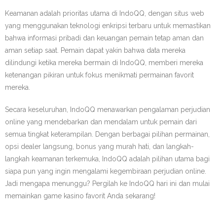
Keamanan adalah prioritas utama di IndoQQ, dengan situs web
yang menggunakan teknologi enkripsi terbaru untuk memastikan
bahwa informasi pribadi dan keuangan pemain tetap aman dan
aman setiap saat. Pemain dapat yakin bahwa data mereka
dilindungi ketika mereka bermain di IndoQQ, memberi mereka
ketenangan pikiran untuk fokus menikmati permainan favorit
mereka.
Secara keseluruhan, IndoQQ menawarkan pengalaman perjudian
online yang mendebarkan dan mendalam untuk pemain dari
semua tingkat keterampilan. Dengan berbagai pilihan permainan,
opsi dealer langsung, bonus yang murah hati, dan langkah-
langkah keamanan terkemuka, IndoQQ adalah pilihan utama bagi
siapa pun yang ingin mengalami kegembiraan perjudian online.
Jadi mengapa menunggu? Pergilah ke IndoQQ hari ini dan mulai
memainkan game kasino favorit Anda sekarang!