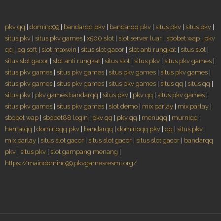
pkv qq
|
domino99
|
bandarqq pkv
|
bandarqq pkv
|
situs pkv
|
situs pkv
|
situs pkv
|
situs pkv games
|
x500 slot
|
slot server luar
|
sbobet wap
|
pkv
qq
|
pg soft
|
slot maxwin
|
situs slot gacor
|
slot anti rungkat
|
situs slot
|
situs slot gacor
|
slot anti rungkat
|
situs slot
|
situs pkv
|
situs pkv games
|
situs pkv games
|
situs pkv games
|
situs pkv games
|
situs pkv games
|
situs pkv games
|
situs pkv games
|
situs pkv games
|
situs qq
|
situs qq
|
situs pkv
|
pkv games bandarqq
|
situs pkv
|
pkv qq
|
situs pkv games
|
situs pkv games
|
situs pkv games
|
slot demo
|
mix parlay
|
mix parlay
|
sbobet wap
|
sbobet88 login
|
pkv qq
|
pkv qq
|
menuqq
|
murniqq
|
hematqq
|
dominoqq pkv
|
bandarqq
|
dominoqq pkv
|
qq
|
situs pkv
|
mix parlay
|
situs slot gacor
|
situs slot gacor
|
situs slot gacor
|
bandarqq
pkv
|
situs pkv
|
slot gampang menang
|
https://maindomino99.pkvgamesresmi.org/