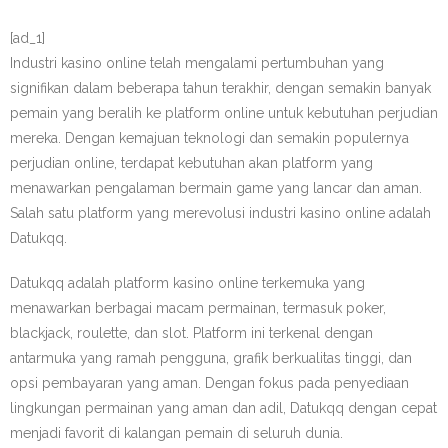
[ad_1]
Industri kasino online telah mengalami pertumbuhan yang
signifikan dalam beberapa tahun terakhir, dengan semakin banyak
pemain yang beralih ke platform online untuk kebutuhan perjudian
mereka. Dengan kemajuan teknologi dan semakin populernya
perjudian online, terdapat kebutuhan akan platform yang
menawarkan pengalaman bermain game yang lancar dan aman.
Salah satu platform yang merevolusi industri kasino online adalah
Datukqq.
Datukqq adalah platform kasino online terkemuka yang
menawarkan berbagai macam permainan, termasuk poker,
blackjack, roulette, dan slot. Platform ini terkenal dengan
antarmuka yang ramah pengguna, grafik berkualitas tinggi, dan
opsi pembayaran yang aman. Dengan fokus pada penyediaan
lingkungan permainan yang aman dan adil, Datukqq dengan cepat
menjadi favorit di kalangan pemain di seluruh dunia.