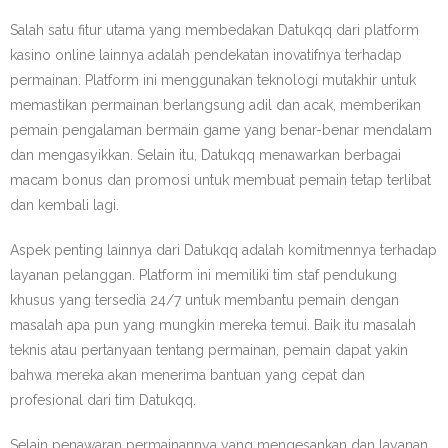
Salah satu fitur utama yang membedakan Datukqq dari platform
kasino online lainnya adalah pendekatan inovatifnya terhadap
permainan. Platform ini menggunakan teknologi mutakhir untuk
memastikan permainan berlangsung adil dan acak, memberikan
pemain pengalaman bermain game yang benar-benar mendalam
dan mengasyikkan. Selain itu, Datukqq menawarkan berbagai
macam bonus dan promosi untuk membuat pemain tetap terlibat
dan kembali lagi.
Aspek penting lainnya dari Datukqq adalah komitmennya terhadap
layanan pelanggan. Platform ini memiliki tim staf pendukung
khusus yang tersedia 24/7 untuk membantu pemain dengan
masalah apa pun yang mungkin mereka temui. Baik itu masalah
teknis atau pertanyaan tentang permainan, pemain dapat yakin
bahwa mereka akan menerima bantuan yang cepat dan
profesional dari tim Datukqq.
Selain penawaran permainannya yang mengesankan dan layanan