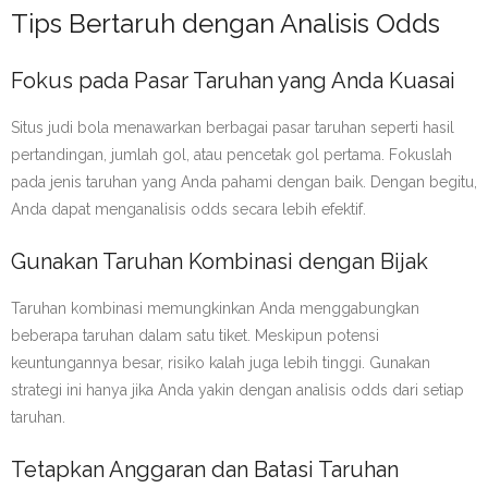
Tips Bertaruh dengan Analisis Odds
Fokus pada Pasar Taruhan yang Anda Kuasai
Situs judi bola menawarkan berbagai pasar taruhan seperti hasil
pertandingan, jumlah gol, atau pencetak gol pertama. Fokuslah
pada jenis taruhan yang Anda pahami dengan baik. Dengan begitu,
Anda dapat menganalisis odds secara lebih efektif.
Gunakan Taruhan Kombinasi dengan Bijak
Taruhan kombinasi memungkinkan Anda menggabungkan
beberapa taruhan dalam satu tiket. Meskipun potensi
keuntungannya besar, risiko kalah juga lebih tinggi. Gunakan
strategi ini hanya jika Anda yakin dengan analisis odds dari setiap
taruhan.
Tetapkan Anggaran dan Batasi Taruhan