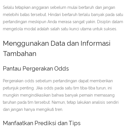
Selalu tetapkan anggaran sebelum mulai bertaruh dan jangan
melebihi batas tersebut. Hindari bertaruh terlalu banyak pada satu
pertandingan meskipun Anda merasa sangat yakin. Disiplin dalam
mengelola modal adalah salah satu kunci utama untuk sukses.
Menggunakan Data dan Informasi
Tambahan
Pantau Pergerakan Odds
Pergerakan odds sebelum pertandingan dapat memberikan
petunjuk penting. Jika odds pada satu tim tiba-tiba turun, ini
mungkin mengindikasikan bahwa banyak pemain memasang
taruhan pada tim tersebut. Namun, tetap lakukan analisis sendiri
dan jangan hanya mengikuti tren.
Manfaatkan Prediksi dan Tips