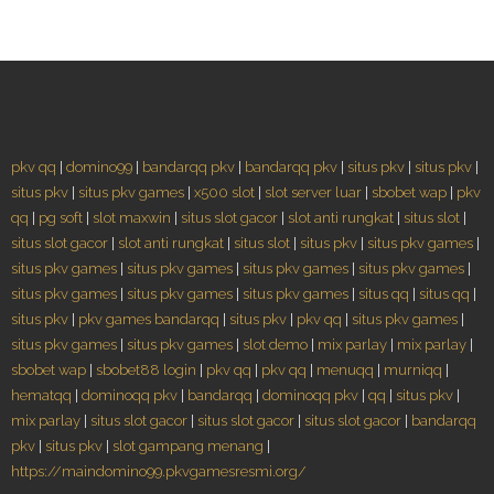
pkv qq
|
domino99
|
bandarqq pkv
|
bandarqq pkv
|
situs pkv
|
situs pkv
|
situs pkv
|
situs pkv games
|
x500 slot
|
slot server luar
|
sbobet wap
|
pkv
qq
|
pg soft
|
slot maxwin
|
situs slot gacor
|
slot anti rungkat
|
situs slot
|
situs slot gacor
|
slot anti rungkat
|
situs slot
|
situs pkv
|
situs pkv games
|
situs pkv games
|
situs pkv games
|
situs pkv games
|
situs pkv games
|
situs pkv games
|
situs pkv games
|
situs pkv games
|
situs qq
|
situs qq
|
situs pkv
|
pkv games bandarqq
|
situs pkv
|
pkv qq
|
situs pkv games
|
situs pkv games
|
situs pkv games
|
slot demo
|
mix parlay
|
mix parlay
|
sbobet wap
|
sbobet88 login
|
pkv qq
|
pkv qq
|
menuqq
|
murniqq
|
hematqq
|
dominoqq pkv
|
bandarqq
|
dominoqq pkv
|
qq
|
situs pkv
|
mix parlay
|
situs slot gacor
|
situs slot gacor
|
situs slot gacor
|
bandarqq
pkv
|
situs pkv
|
slot gampang menang
|
https://maindomino99.pkvgamesresmi.org/