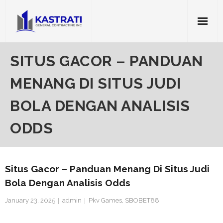
Skip
to
content
Home
SITUS GACOR – PANDUAN
Pkv Games
MENANG DI SITUS JUDI
Slot Gacor
BOLA DENGAN ANALISIS
Casino Online
ODDS
SBOBET88
Situs Gacor – Panduan Menang Di Situs Judi
Togel Online
Bola Dengan Analisis Odds
January 23, 2025
admin
Pkv Games
,
SBOBET88