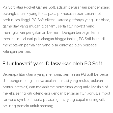
PG Soft, atau Pocket Games Soft, adalah perusahaan pengembang
perangkat lunak yang fokus pada pembuatan permainan slot
berkualitas tinggi. PG Soft dikenal karena grafisnya yang luar biasa,
gameplay yang mudah dipahami, serta fitur inovatif yang
meningkatkan pengalaman bermain. Dengan berbagai tema
menarik, mulai dari petualangan hingga fantasi, PG Soft berhasil
menciptakan permainan yang bisa dinikmati oleh berbagai
kalangan pemain.
Fitur Inovatif yang Ditawarkan oleh PG Soft
Beberapa fitur utama yang membuat permainan PG Soft berbeda
dari pengembang lainnya adalah animasi yang mulus, putaran
bonus interaktif, dan mekanisme permainan yang unik. Mesin slot
mereka sering kali dilengkapi dengan berbagai fitur bonus, simbol
liar (wild symbols), serta putaran gratis, yang dapat meningkatkan
peluang pemain untuk menang.