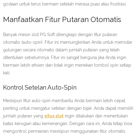
godaan untuk terus bermain setelah merasa puas atau frustrasi.
Manfaatkan Fitur Putaran Otomatis
Banyak mesin slot PG Soft dilengkapi dengan fitur putaran
otomatis (auto-spin). Fitur ini memungkinkan Anda untuk memutar
gulungan secara otomatis dalam jumlah putaran yang telah
ditentukan sebelumnya. Fitur ini sangat berguna jika Anda ingin
bermain lebih efisien dan tidak ingin menekan tombol spin setiap
kali.
Kontrol Setelan Auto-Spin
Meskipun fitur auto-spin membantu Anda bermain lebih cepat,
penting untuk mengatur setelan dengan bijak. Anda dapat memilih
jumlah putaran yang
situs slot
ingin dilakukan dan menentukan
batas kerugian atau kemenangan. Dengan cara ini, Anda tetap bisa
mengontrol permainan meskipun menggunakan fitur otomatis.