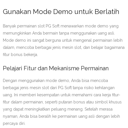
Gunakan Mode Demo untuk Berlatih
Banyak permainan slot PG Soft menawarkan mode demo yang
memungkinkan Anda bermain tanpa menggunakan uang asli.
Mode demo ini sangat berguna untuk mengenal permainan lebih
dalam, mencoba berbagai jenis mesin slot, dan belajar bagaimana
fitur bonus bekerja.
Pelajari Fitur dan Mekanisme Permainan
Dengan menggunakan mode demo, Anda bisa mencoba
berbagai jenis mesin slot dari PG Soft tanpa risiko kehilangan
uang. Ini memberi kesempatan untuk memahami cara kerja fitur-
fitur dalam permainan, seperti putaran bonus atau simbol khusus
yang dapat meningkatkan peluang menang. Setelah merasa
nyaman, Anda bisa beralih ke permainan uang asli dengan lebih
percaya diri.