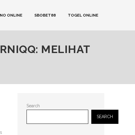
INO ONLINE
SBOBET88
TOGEL ONLINE
RNIQQ: MELIHAT
Search
SEARCH
as