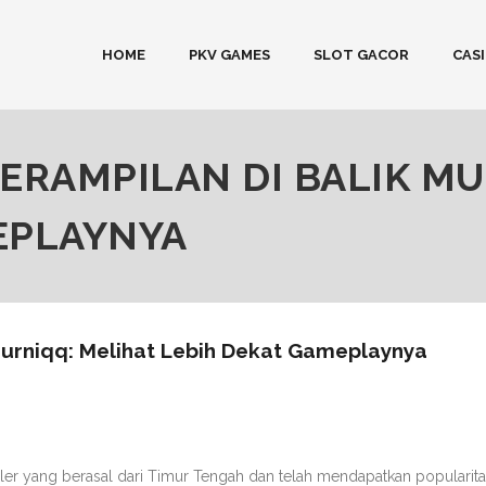
HOME
PKV GAMES
SLOT GACOR
CAS
ERAMPILAN DI BALIK MU
EPLAYNYA
Murniqq: Melihat Lebih Dekat Gameplaynya
er yang berasal dari Timur Tengah dan telah mendapatkan popularit