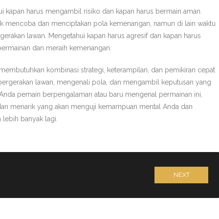
ui kapan harus mengambil risiko dan kapan harus bermain aman.
uk mencoba dan menciptakan pola kemenangan, namun di lain waktu
gerakan lawan. Mengetahui kapan harus agresif dan kapan harus
 permainan dan meraih kemenangan.
membutuhkan kombinasi strategi, keterampilan, dan pemikiran cepat
 pergerakan lawan, mengenali pola, dan mengambil keputusan yang
Anda pemain berpengalaman atau baru mengenal permainan ini,
an menarik yang akan menguji kemampuan mental Anda dan
lebih banyak lagi.
NEXT