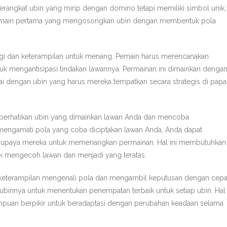
perangkat ubin yang mirip dengan domino tetapi memiliki simbol unik,
 pemain pertama yang mengosongkan ubin dengan membentuk pola
gi dan keterampilan untuk menang. Pemain harus merencanakan
uk mengantisipasi tindakan lawannya. Permainan ini dimainkan denga
 dengan ubin yang harus mereka tempatkan secara strategis di pap
mperhatikan ubin yang dimainkan lawan Anda dan mencoba
mengamati pola yang coba diciptakan lawan Anda, Anda dapat
gi upaya mereka untuk memenangkan permainan. Hal ini membutuhkan
ntuk mengecoh lawan dan menjadi yang teratas.
n keterampilan mengenali pola dan mengambil keputusan dengan cepa
ubinnya untuk menentukan penempatan terbaik untuk setiap ubin. Hal
ampuan berpikir untuk beradaptasi dengan perubahan keadaan selama