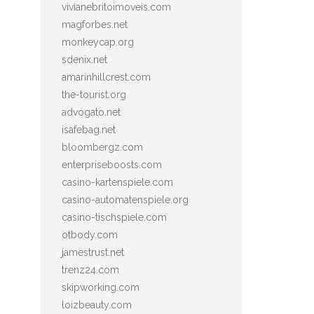
vivianebritoimoveis.com
magforbes.net
monkeycap.org
sdenix.net
amarinhillcrest.com
the-tourist.org
advogato.net
isafebag.net
bloombergz.com
enterpriseboosts.com
casino-kartenspiele.com
casino-automatenspiele.org
casino-tischspiele.com
otbody.com
jamestrust.net
trenz24.com
skipworking.com
loizbeauty.com