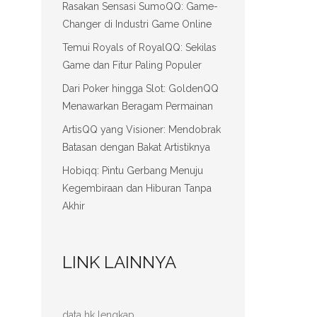
Rasakan Sensasi SumoQQ: Game-
Changer di Industri Game Online
Temui Royals of RoyalQQ: Sekilas
Game dan Fitur Paling Populer
Dari Poker hingga Slot: GoldenQQ
Menawarkan Beragam Permainan
ArtisQQ yang Visioner: Mendobrak
Batasan dengan Bakat Artistiknya
Hobiqq: Pintu Gerbang Menuju
Kegembiraan dan Hiburan Tanpa
Akhir
LINK LAINNYA
data hk lengkap