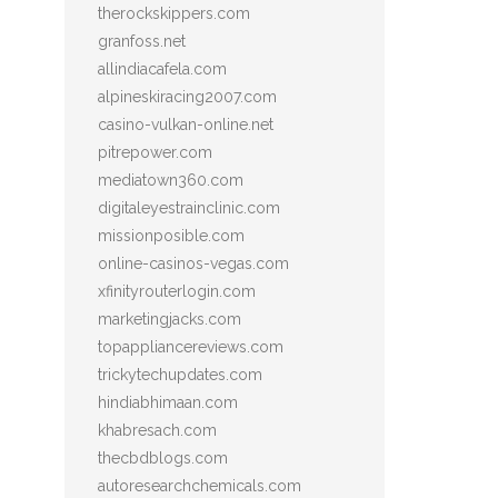
therockskippers.com
granfoss.net
allindiacafela.com
alpineskiracing2007.com
casino-vulkan-online.net
pitrepower.com
mediatown360.com
digitaleyestrainclinic.com
missionposible.com
online-casinos-vegas.com
xfinityrouterlogin.com
marketingjacks.com
topappliancereviews.com
trickytechupdates.com
hindiabhimaan.com
khabresach.com
thecbdblogs.com
autoresearchchemicals.com