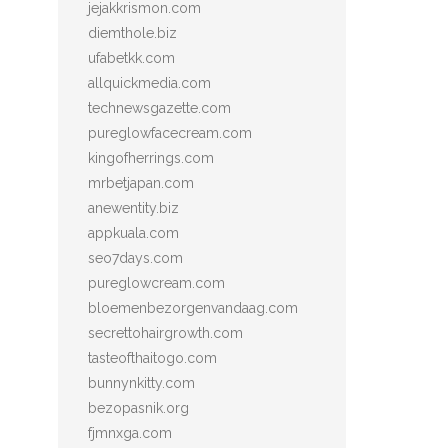
jejakkrismon.com
diemthole.biz
ufabetkk.com
allquickmedia.com
technewsgazette.com
pureglowfacecream.com
kingofherrings.com
mrbetjapan.com
anewentity.biz
appkuala.com
seo7days.com
pureglowcream.com
bloemenbezorgenvandaag.com
secrettohairgrowth.com
tasteofthaitogo.com
bunnynkitty.com
bezopasnik.org
fjmnxga.com