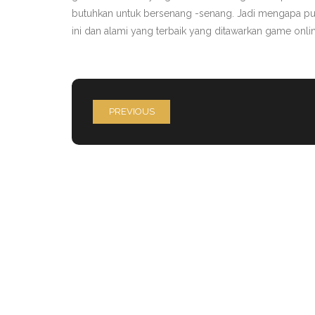
butuhkan untuk bersenang -senang. Jadi mengapa p
ini dan alami yang terbaik yang ditawarkan game onlin
PREVIOUS