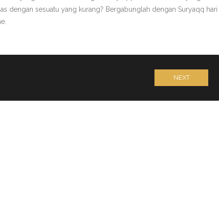
uas dengan sesuatu yang kurang? Bergabunglah dengan Suryaqq hari
e.
NEXT