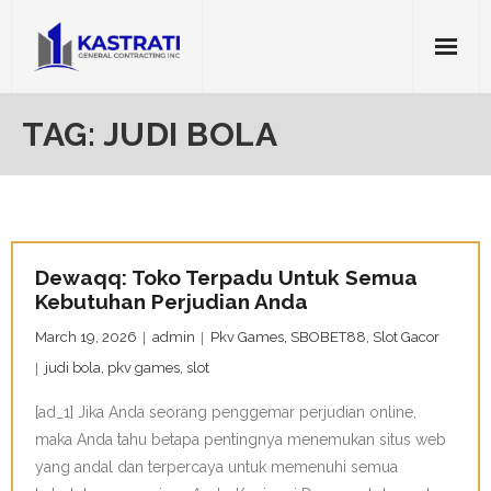
Skip
to
content
Home
TAG:
JUDI BOLA
Pkv Games
Slot Gacor
Casino Online
Dewaqq: Toko Terpadu Untuk Semua
Kebutuhan Perjudian Anda
SBOBET88
March 19, 2026
admin
Pkv Games
,
SBOBET88
,
Slot Gacor
judi bola
,
pkv games
,
slot
Togel Online
[ad_1] Jika Anda seorang penggemar perjudian online,
maka Anda tahu betapa pentingnya menemukan situs web
yang andal dan terpercaya untuk memenuhi semua