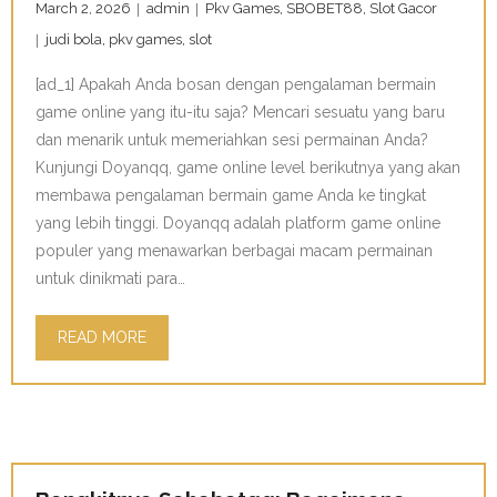
March 2, 2026
admin
Pkv Games
,
SBOBET88
,
Slot Gacor
judi bola
,
pkv games
,
slot
[ad_1] Apakah Anda bosan dengan pengalaman bermain
game online yang itu-itu saja? Mencari sesuatu yang baru
dan menarik untuk memeriahkan sesi permainan Anda?
Kunjungi Doyanqq, game online level berikutnya yang akan
membawa pengalaman bermain game Anda ke tingkat
yang lebih tinggi. Doyanqq adalah platform game online
populer yang menawarkan berbagai macam permainan
untuk dinikmati para…
READ MORE