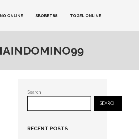
INO ONLINE
SBOBET88
TOGEL ONLINE
 MAINDOMINO99
Search
SEARCH
RECENT POSTS