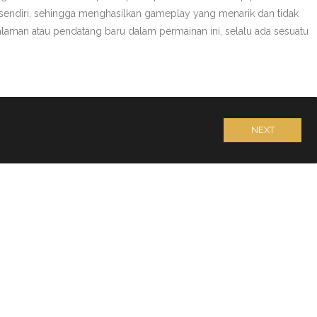
 sendiri, sehingga menghasilkan gameplay yang menarik dan tidak
alaman atau pendatang baru dalam permainan ini, selalu ada sesuatu
NEXT