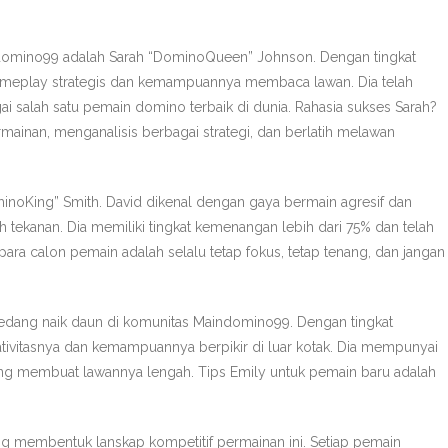
domino99 adalah Sarah “DominoQueen” Johnson. Dengan tingkat
ameplay strategis dan kemampuannya membaca lawan. Dia telah
salah satu pemain domino terbaik di dunia. Rahasia sukses Sarah?
ainan, menganalisis berbagai strategi, dan berlatih melawan
inoKing” Smith. David dikenal dengan gaya bermain agresif dan
kanan. Dia memiliki tingkat kemenangan lebih dari 75% dan telah
ra calon pemain adalah selalu tetap fokus, tetap tenang, dan jangan
edang naik daun di komunitas Maindomino99. Dengan tingkat
ativitasnya dan kemampuannya berpikir di luar kotak. Dia mempunyai
g membuat lawannya lengah. Tips Emily untuk pemain baru adalah
 membentuk lanskap kompetitif permainan ini. Setiap pemain