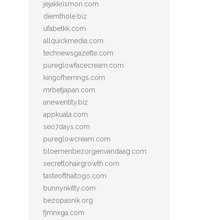
jejakkrismon.com
diemthole.biz
ufabetkk.com
allquickmedia.com
technewsgazette.com
pureglowfacecream.com
kingofherrings.com
mrbetjapan.com
anewentity.biz
appkuala.com
seo7days.com
pureglowcream.com
bloemenbezorgenvandaag.com
secrettohairgrowth.com
tasteofthaitogo.com
bunnynkitty.com
bezopasnik.org
fjmnxga.com