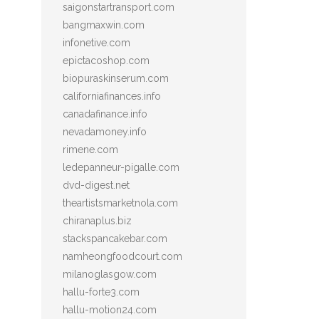
saigonstartransport.com
bangmaxwin.com
infonetive.com
epictacoshop.com
biopuraskinserum.com
californiafinances.info
canadafinance.info
nevadamoney.info
rimene.com
ledepanneur-pigalle.com
dvd-digest.net
theartistsmarketnola.com
chiranaplus.biz
stackspancakebar.com
namheongfoodcourt.com
milanoglasgow.com
hallu-forte3.com
hallu-motion24.com