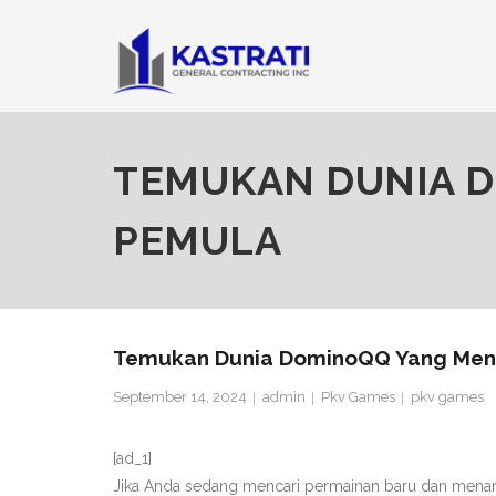
Skip
to
content
TEMUKAN DUNIA 
PEMULA
Temukan Dunia DominoQQ Yang Men
September 14, 2024
admin
Pkv Games
pkv games
[ad_1]
Jika Anda sedang mencari permainan baru dan menar