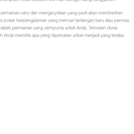
permainan seru dan mengasyikkan yang pasti akan memberikan
in poker berpengalaman yang mencari tantangan baru atau pemula
dalah permainan yang sempurna untuk Anda. Temukan dunia
 Anda memiliki apa yang diperlukan untuk menjadi yang teratas.
NEXT