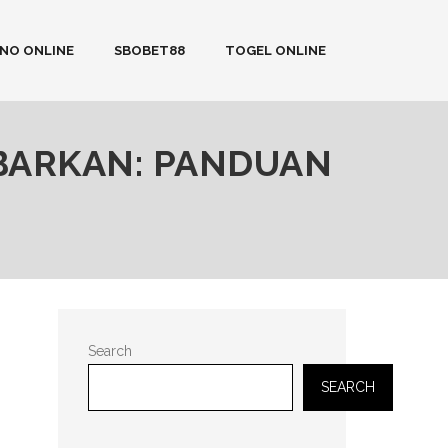
INO ONLINE
SBOBET88
TOGEL ONLINE
BARKAN: PANDUAN
Search
SEARCH