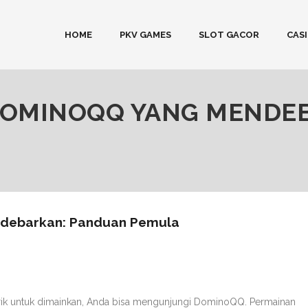
HOME
PKV GAMES
SLOT GACOR
CAS
DOMINOQQ YANG MENDE
debarkan: Panduan Pemula
ik untuk dimainkan, Anda bisa mengunjungi DominoQQ. Permainan