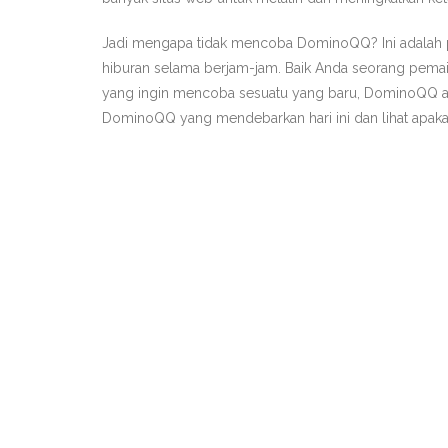
Jadi mengapa tidak mencoba DominoQQ? Ini adalah 
hiburan selama berjam-jam. Baik Anda seorang pema
yang ingin mencoba sesuatu yang baru, DominoQQ a
DominoQQ yang mendebarkan hari ini dan lihat apakah
[ad_2]
PREVIOUS