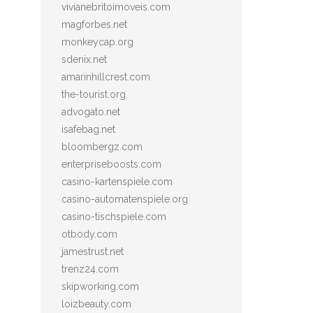
vivianebritoimoveis.com
magforbes.net
monkeycap.org
sdenix.net
amarinhillcrest.com
the-tourist.org
advogato.net
isafebag.net
bloombergz.com
enterpriseboosts.com
casino-kartenspiele.com
casino-automatenspiele.org
casino-tischspiele.com
otbody.com
jamestrust.net
trenz24.com
skipworking.com
loizbeauty.com