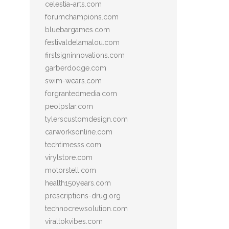
celestia-arts.com
forumchampions.com
bluebargames.com
festivaldelamalou.com
firstsigninnovations.com
garberdodge.com
swim-wears.com
forgrantedmedia.com
peolpstar.com
tylerscustomdesign.com
carworksonline.com
techtimesss.com
virylstore.com
motorstell.com
health150years.com
prescriptions-drug.org
technocrewsolution.com
viraltokvibes.com