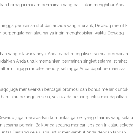
warkan berbagai macam permainan yang pasti akan menghibur Anda
o hingga permainan slot dan arcade yang menarik, Dewaqq memiliki
er berpengalaman atau hanya ingin menghabiskan waktu, Dewaqq
dahan yang ditawarkannya. Anda dapat mengakses semua permainan
dahkan Anda untuk memainkan permainan singkat selama istirahat
Platform ini juga mobile-friendly, sehingga Anda dapat bermain saat
ewaqq juga menawarkan berbagai promosi dan bonus menarik untuk
aru atau pelanggan setia, selalu ada peluang untuk mendapatkan
. Dewaqq juga menawarkan komunitas gamer yang dinamis yang selalu
sesama pemain. Baik Anda sedang mencari tips dan trik atau sekeda
munitas Dewaqq selalu ada untuk menyambut Anda dengan tangan