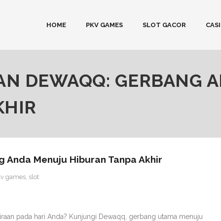
HOME
PKV GAMES
SLOT GACOR
CAS
AN DEWAQQ: GERBANG 
KHIR
 Anda Menuju Hiburan Tanpa Akhir
kv games
,
slot
raan pada hari Anda? Kunjungi Dewaqq, gerbang utama menuju