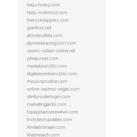
hallu-forte3.com
hallu-motion24.com
therockskippers.com
granfoss.net
allindiacafela.com
alpineskiracing2007.com
casino-vulkan-online.net
pitrepower.com
mediatown360.com
digitaleyestrainclinic.com
missionposible.com
online-casinos-vegas.com
xfinityrouterlogin.com
marketingjacks.com
topappliancereviews.com
trickytechupdates.com
hindiabhimaan.com
khabresach.com