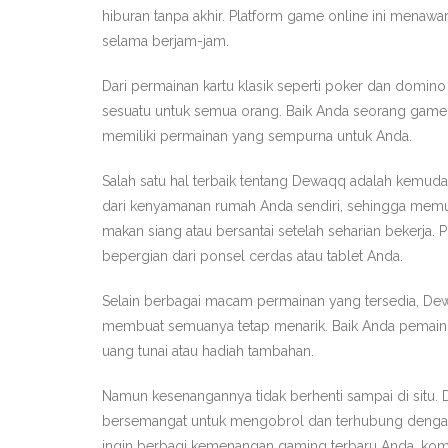
hiburan tanpa akhir. Platform game online ini mena
selama berjam-jam.
Dari permainan kartu klasik seperti poker dan domin
sesuatu untuk semua orang. Baik Anda seorang gam
memiliki permainan yang sempurna untuk Anda.
Salah satu hal terbaik tentang Dewaqq adalah kemu
dari kenyamanan rumah Anda sendiri, sehingga memu
makan siang atau bersantai setelah seharian bekerja. 
bepergian dari ponsel cerdas atau tablet Anda.
Selain berbagai macam permainan yang tersedia, D
membuat semuanya tetap menarik. Baik Anda pemain b
uang tunai atau hadiah tambahan.
Namun kesenangannya tidak berhenti sampai di situ
bersemangat untuk mengobrol dan terhubung dengan 
ingin berbagi kemenangan gaming terbaru Anda, ko