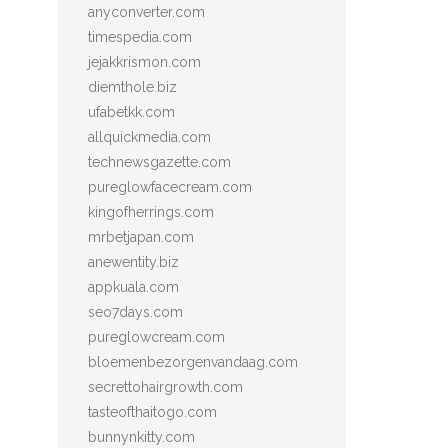
anyconverter.com
timespedia.com
jejakkrismon.com
diemthole.biz
ufabetkk.com
allquickmedia.com
technewsgazette.com
pureglowfacecream.com
kingofherrings.com
mrbetjapan.com
anewentity.biz
appkuala.com
seo7days.com
pureglowcream.com
bloemenbezorgenvandaag.com
secrettohairgrowth.com
tasteofthaitogo.com
bunnynkitty.com