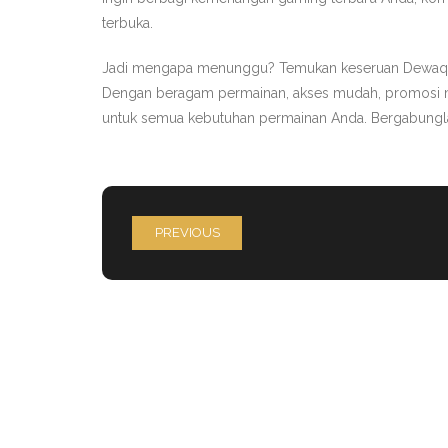
terbuka.
Jadi mengapa menunggu? Temukan keseruan Dewaqq har
Dengan beragam permainan, akses mudah, promosi m
untuk semua kebutuhan permainan Anda. Bergabungla
PREVIOUS