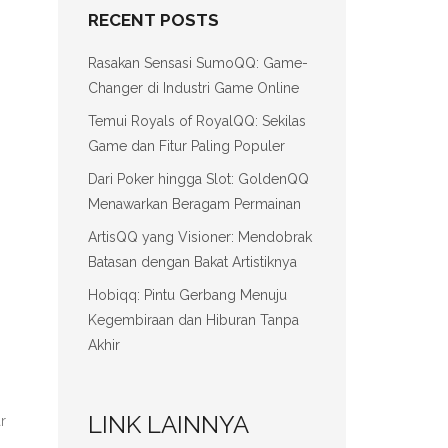
RECENT POSTS
Rasakan Sensasi SumoQQ: Game-
Changer di Industri Game Online
Temui Royals of RoyalQQ: Sekilas
Game dan Fitur Paling Populer
Dari Poker hingga Slot: GoldenQQ
Menawarkan Beragam Permainan
ArtisQQ yang Visioner: Mendobrak
Batasan dengan Bakat Artistiknya
Hobiqq: Pintu Gerbang Menuju
Kegembiraan dan Hiburan Tanpa
Akhir
LINK LAINNYA
r