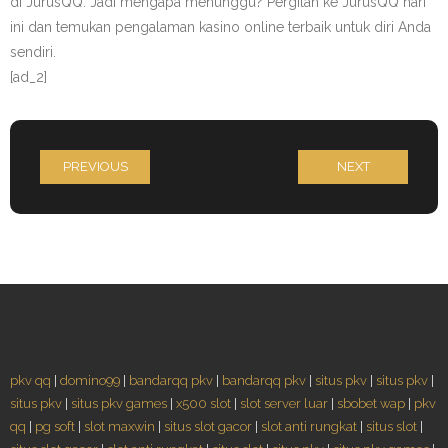
di JurusQQ. Jadi mengapa menunggu? Pergilah ke JurusQQ hari
ini dan temukan pengalaman kasino online terbaik untuk diri Anda
sendiri.
[ad_2]
PREVIOUS
NEXT
pkv qq
|
domino99
|
bandarqq pkv
|
bandarqq pkv
|
situs pkv
|
situs pkv
|
situs pkv
|
situs pkv games
|
x500 slot
|
slot server luar
|
sbobet wap
|
pkv
qq
|
pg soft
|
slot maxwin
|
situs slot gacor
|
slot anti rungkat
|
situs slot
|