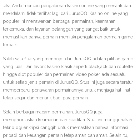
Jika Anda mencari pengalaman kasino online yang menarik dan
mendalam, tidak terlihat lagi dari JurusQQ. Kasino online yang
populer ini menawarkan berbagai permainan, keamanan
terkemuka, dan layanan pelanggan yang sangat baik untuk
memastikan bahwa pemain memiliki pengalaman bermain game
terbaik.
Salah satu fitur yang menonjol dari JurusQQ adalah pilihan game
yang luas. Dari favorit kasino klasik seperti blackjack dan roulette
hingga slot populer dan permainan video poker, ada sesuatu
untuk setiap jenis pemain di JurusQQ. Situs ini juga secara teratur
memperbarui penawaran permainannya untuk menjaga hal -hal
tetap segar dan menarik bagi para pemain.
Selain berbagai macam permainan, JurusQQ juga
memprioritaskan keamanan dan keadilan. Situs ini menggunakan
teknologi enkripsi canggih untuk memastikan bahwa informasi
pribadi dan keuangan pemain tetap aman dan aman. Selain itu,