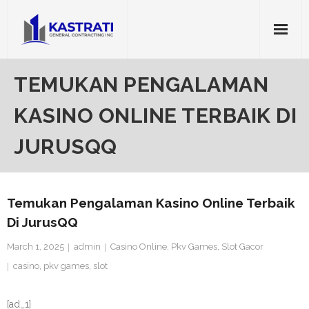
Skip
to
content
Home
TEMUKAN PENGALAMAN
Pkv Games
KASINO ONLINE TERBAIK DI
Slot Gacor
JURUSQQ
Casino Online
Temukan Pengalaman Kasino Online Terbaik
SBOBET88
Di JurusQQ
Togel Online
March 1, 2025
admin
Casino Online
,
Pkv Games
,
Slot Gacor
casino
,
pkv games
,
slot
[ad_1]