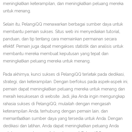
meningkatkan keterampilan, dan meningkatkan peluang mereka
untuk menang.
Selain itu, PelangiQQ menawarkan berbagai sumber daya untuk
membantu pemain sukses. Situs web ini menyediakan tutorial,
panduan, dan tip tentang cara memainkan permainan secara
efektif. Pemain juga dapat mengakses statistik dan analisis untuk
membantu mereka membuat keputusan yang tepat dan
meningkatkan peluang mereka untuk menang.
Pada akhirnya, kunci sukses di PelangiQQ terletak pada dedikasi,
strategi, dan keterampilan. Dengan berfokus pada aspek-aspek ini,
pemain dapat meningkatkan peluang mereka untuk menang dan
meraih kesuksesan di website. Jadi, jika Anda ingin mengungkap
rahasia sukses di PelangiQQ, mulailah dengan mengasah
keterampilan Anda, terhubung dengan pemain lain, dan
memanfaatkan sumber daya yang tersedia untuk Anda. Dengan
dedikasi dan latihan, Anda dapat meningkatkan peluang Anda