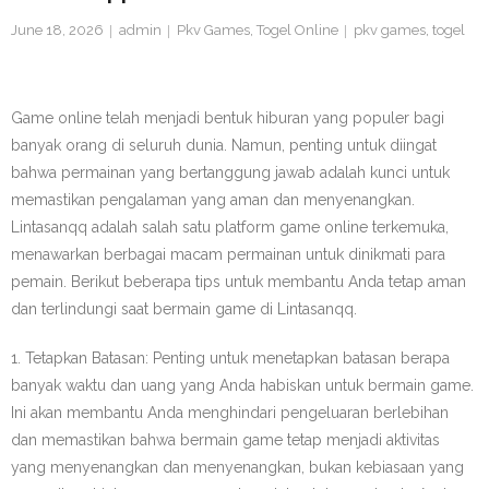
June 18, 2026
admin
Pkv Games
,
Togel Online
pkv games
,
togel
Game online telah menjadi bentuk hiburan yang populer bagi
banyak orang di seluruh dunia. Namun, penting untuk diingat
bahwa permainan yang bertanggung jawab adalah kunci untuk
memastikan pengalaman yang aman dan menyenangkan.
Lintasanqq adalah salah satu platform game online terkemuka,
menawarkan berbagai macam permainan untuk dinikmati para
pemain. Berikut beberapa tips untuk membantu Anda tetap aman
dan terlindungi saat bermain game di Lintasanqq.
1. Tetapkan Batasan: Penting untuk menetapkan batasan berapa
banyak waktu dan uang yang Anda habiskan untuk bermain game.
Ini akan membantu Anda menghindari pengeluaran berlebihan
dan memastikan bahwa bermain game tetap menjadi aktivitas
yang menyenangkan dan menyenangkan, bukan kebiasaan yang