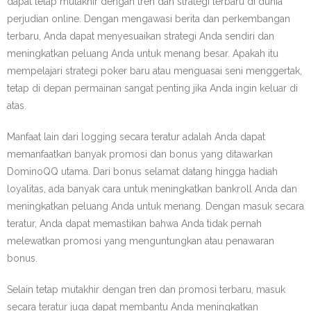
dapat tetap mutakhir dengan tren dan strategi terbaru di dunia
perjudian online. Dengan mengawasi berita dan perkembangan
terbaru, Anda dapat menyesuaikan strategi Anda sendiri dan
meningkatkan peluang Anda untuk menang besar. Apakah itu
mempelajari strategi poker baru atau menguasai seni menggertak,
tetap di depan permainan sangat penting jika Anda ingin keluar di
atas.
Manfaat lain dari logging secara teratur adalah Anda dapat
memanfaatkan banyak promosi dan bonus yang ditawarkan
DominoQQ utama. Dari bonus selamat datang hingga hadiah
loyalitas, ada banyak cara untuk meningkatkan bankroll Anda dan
meningkatkan peluang Anda untuk menang. Dengan masuk secara
teratur, Anda dapat memastikan bahwa Anda tidak pernah
melewatkan promosi yang menguntungkan atau penawaran
bonus.
Selain tetap mutakhir dengan tren dan promosi terbaru, masuk
secara teratur juga dapat membantu Anda meningkatkan