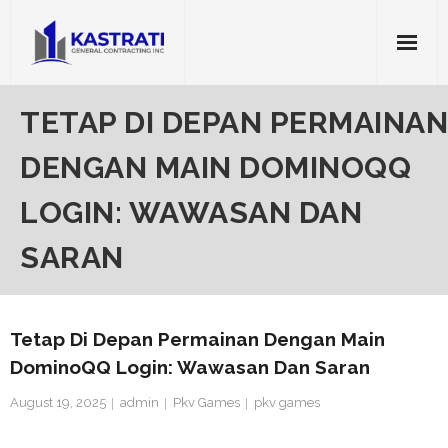
Skip
to
content
Home
TETAP DI DEPAN PERMAINAN
Pkv Games
DENGAN MAIN DOMINOQQ
Slot Gacor
LOGIN: WAWASAN DAN
Casino Online
SARAN
SBOBET88
Tetap Di Depan Permainan Dengan Main
Togel Online
DominoQQ Login: Wawasan Dan Saran
August 19, 2025
admin
Pkv Games
pkv games