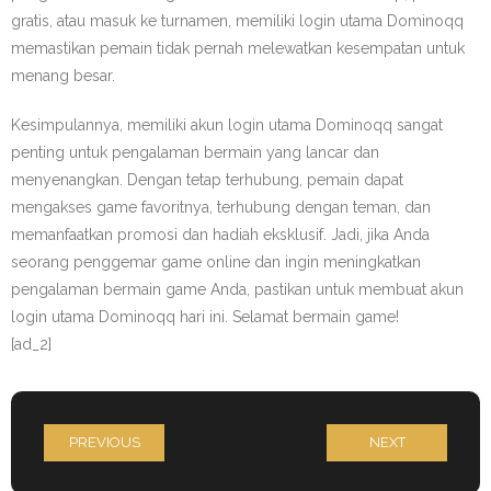
gratis, atau masuk ke turnamen, memiliki login utama Dominoqq
memastikan pemain tidak pernah melewatkan kesempatan untuk
menang besar.
Kesimpulannya, memiliki akun login utama Dominoqq sangat
penting untuk pengalaman bermain yang lancar dan
menyenangkan. Dengan tetap terhubung, pemain dapat
mengakses game favoritnya, terhubung dengan teman, dan
memanfaatkan promosi dan hadiah eksklusif. Jadi, jika Anda
seorang penggemar game online dan ingin meningkatkan
pengalaman bermain game Anda, pastikan untuk membuat akun
login utama Dominoqq hari ini. Selamat bermain game!
[ad_2]
PREVIOUS
NEXT