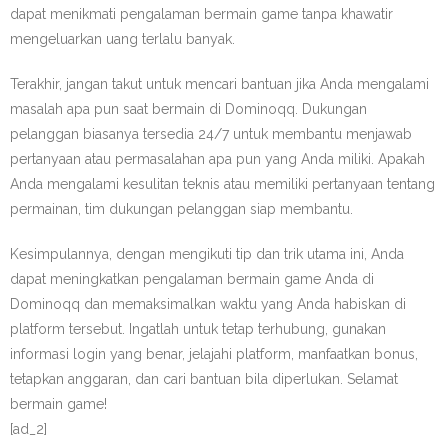
dapat menikmati pengalaman bermain game tanpa khawatir
mengeluarkan uang terlalu banyak.
Terakhir, jangan takut untuk mencari bantuan jika Anda mengalami
masalah apa pun saat bermain di Dominoqq. Dukungan
pelanggan biasanya tersedia 24/7 untuk membantu menjawab
pertanyaan atau permasalahan apa pun yang Anda miliki. Apakah
Anda mengalami kesulitan teknis atau memiliki pertanyaan tentang
permainan, tim dukungan pelanggan siap membantu.
Kesimpulannya, dengan mengikuti tip dan trik utama ini, Anda
dapat meningkatkan pengalaman bermain game Anda di
Dominoqq dan memaksimalkan waktu yang Anda habiskan di
platform tersebut. Ingatlah untuk tetap terhubung, gunakan
informasi login yang benar, jelajahi platform, manfaatkan bonus,
tetapkan anggaran, dan cari bantuan bila diperlukan. Selamat
bermain game!
[ad_2]