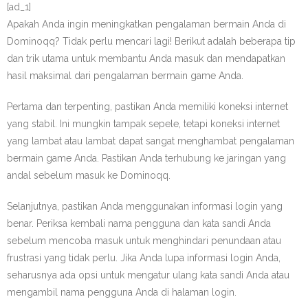
[ad_1]
Apakah Anda ingin meningkatkan pengalaman bermain Anda di
Dominoqq? Tidak perlu mencari lagi! Berikut adalah beberapa tip
dan trik utama untuk membantu Anda masuk dan mendapatkan
hasil maksimal dari pengalaman bermain game Anda.
Pertama dan terpenting, pastikan Anda memiliki koneksi internet
yang stabil. Ini mungkin tampak sepele, tetapi koneksi internet
yang lambat atau lambat dapat sangat menghambat pengalaman
bermain game Anda. Pastikan Anda terhubung ke jaringan yang
andal sebelum masuk ke Dominoqq.
Selanjutnya, pastikan Anda menggunakan informasi login yang
benar. Periksa kembali nama pengguna dan kata sandi Anda
sebelum mencoba masuk untuk menghindari penundaan atau
frustrasi yang tidak perlu. Jika Anda lupa informasi login Anda,
seharusnya ada opsi untuk mengatur ulang kata sandi Anda atau
mengambil nama pengguna Anda di halaman login.