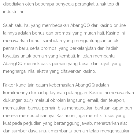
disediakan oleh beberapa penyedia perangkat lunak top di
industri ini.
Salah satu hal yang membedakan AbangQQ dari kasino online
lainnya adalah bonus dan promosi yang murah hati. Kasino ini
menawarkan bonus sambutan yang menguntungkan untuk
pemain baru, serta promosi yang berkelanjutan dan hadiah
loyalitas untuk pemain yang kembali. Ini telah membantu
AbangQQ menarik basis pemain yang besar dan loyal, yang
menghargai nilai ekstra yang ditawarkan kasino.
Faktor kunci lain dalam keberhasilan AbangQQ adalah
komitmennya terhadap layanan pelanggan. Kasino ini menawarkan
dukungan 24/7 melalui obrolan langsung, email, dan telepon,
memastikan bahwa pemain bisa mendapatkan bantuan kapan pun
mereka membutuhkannya. Kasino ini juga memiliki fokus yang
kuat pada perjudian yang bertanggung jawab, menawarkan alat
dan sumber daya untuk membantu pemain tetap mengendalikan