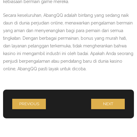
kebiasaan bermain game mereka.
Secara keseluruhan, AbangQQ adalah bintang yang sedang naik
daun di dunia perjudian online, menawarkan pengalaman bermain
yang aman dan menyenangkan bagi para pemain dari semua
tingkatan. Dengan berbagai permainan, bonus yang murah hati,
dan layanan pelanggan terkemuka, tidak mengherankan bahwa
kasino ini mengambil industri ini oleh badai. Apakah Anda seorang
penjudi berpengalaman atau pendatang baru di dunia kasino
online, AbangQQ pasti layak untuk dicoba.
PREVIOUS
NEXT