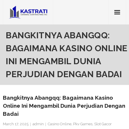
Skip
to
content
Home
BANGKITNYA ABANGQQ:
Pkv Games
BAGAIMANA KASINO ONLINE
Slot Gacor
INI MENGAMBIL DUNIA
Casino Online
PERJUDIAN DENGAN BADAI
SBOBET88
Bangkitnya Abangqq: Bagaimana Kasino
Togel Online
Online Ini Mengambil Dunia Perjudian Dengan
Badai
March 17, 2025
admin
Casino Online
,
Pkv Games
,
Slot Gacor