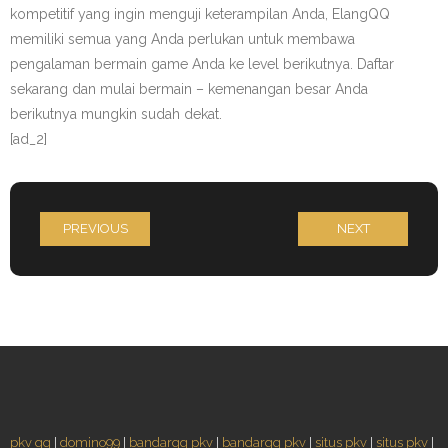
kompetitif yang ingin menguji keterampilan Anda, ElangQQ
memiliki semua yang Anda perlukan untuk membawa
pengalaman bermain game Anda ke level berikutnya. Daftar
sekarang dan mulai bermain – kemenangan besar Anda
berikutnya mungkin sudah dekat.
[ad_2]
PREVIOUS
NEXT
pkv qq
|
domino99
|
bandarqq pkv
|
bandarqq pkv
|
situs pkv
|
situs pkv
|