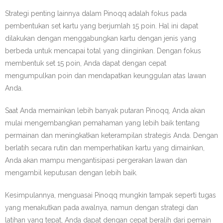
Strategi penting lainnya dalam Pinoqq adalah fokus pada
pembentukan set kartu yang berjumlah 15 poin. Hal ini dapat
dilakukan dengan menggabungkan kartu dengan jenis yang
berbeda untuk mencapai total yang diinginkan. Dengan fokus
membentuk set 15 poin, Anda dapat dengan cepat
mengumpulkan poin dan mendapatkan keunggulan atas lawan
Anda.
Saat Anda memainkan lebih banyak putaran Pinoqq, Anda akan
mulai mengembangkan pemahaman yang lebih baik tentang
permainan dan meningkatkan keterampilan strategis Anda. Dengan
berlatih secara rutin dan memperhatikan kartu yang dimainkan,
Anda akan mampu mengantisipasi pergerakan lawan dan
mengambil keputusan dengan lebih baik.
Kesimpulannya, menguasai Pinoqq mungkin tampak seperti tugas
yang menakutkan pada awalnya, namun dengan strategi dan
latihan yang tepat, Anda dapat dengan cepat beralih dari pemain