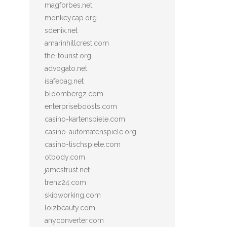
magforbes.net
monkeycap.org
sdenix.net
amarinhillcrest.com
the-tourist.org
advogato.net
isafebag.net
bloombergz.com
enterpriseboosts.com
casino-kartenspiele.com
casino-automatenspiele.org
casino-tischspiele.com
otbody.com
jamestrust.net
trenz24.com
skipworking.com
loizbeauty.com
anyconverter.com