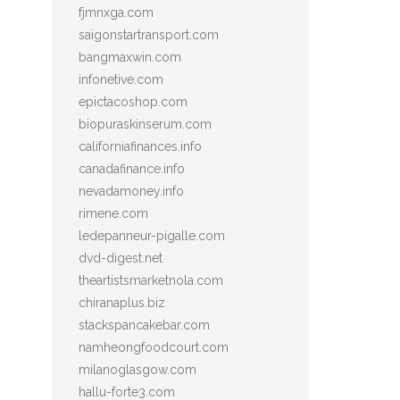
fjmnxga.com
saigonstartransport.com
bangmaxwin.com
infonetive.com
epictacoshop.com
biopuraskinserum.com
californiafinances.info
canadafinance.info
nevadamoney.info
rimene.com
ledepanneur-pigalle.com
dvd-digest.net
theartistsmarketnola.com
chiranaplus.biz
stackspancakebar.com
namheongfoodcourt.com
milanoglasgow.com
hallu-forte3.com