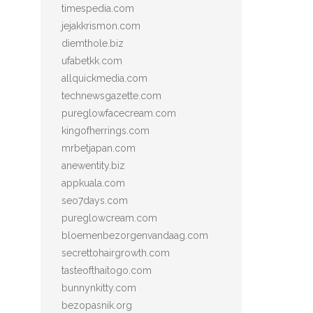
timespedia.com
jejakkrismon.com
diemthole.biz
ufabetkk.com
allquickmedia.com
technewsgazette.com
pureglowfacecream.com
kingofherrings.com
mrbetjapan.com
anewentity.biz
appkuala.com
seo7days.com
pureglowcream.com
bloemenbezorgenvandaag.com
secrettohairgrowth.com
tasteofthaitogo.com
bunnynkitty.com
bezopasnik.org