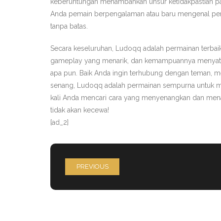
keberuntungan menambahkan unsur ketidakpastian pad
Anda pemain berpengalaman atau baru mengenal per
tanpa batas.
Secara keseluruhan, Ludoqq adalah permainan terbaik
gameplay yang menarik, dan kemampuannya menyatu
apa pun. Baik Anda ingin terhubung dengan teman, me
senang, Ludoqq adalah permainan sempurna untuk me
kali Anda mencari cara yang menyenangkan dan menar
tidak akan kecewa!
[ad_2]
PREVIOUS