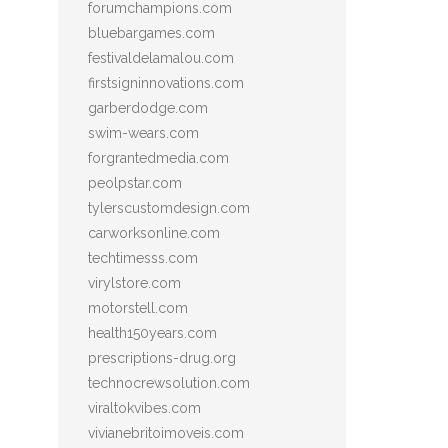
forumchampions.com
bluebargames.com
festivaldelamalou.com
firstsigninnovations.com
garberdodge.com
swim-wears.com
forgrantedmedia.com
peolpstar.com
tylerscustomdesign.com
carworksonline.com
techtimesss.com
virylstore.com
motorstell.com
health150years.com
prescriptions-drug.org
technocrewsolution.com
viraltokvibes.com
vivianebritoimoveis.com