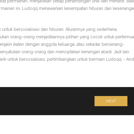
a permainan, menjadikan setiap pertandingan unik dan menarik. Bai
mainan ini, Ludoqq menawarkan kesempatan hiburan dan kesenanga
 untuk bersosialisasi dan hiburan. Aturannya yang sederhana,
kan orang-orang menjadikannya pilihan yang cocok untuk pertemu
njalin ikatan dengan anggota keluarga, atau sekadar bersenang-
nyatukan orang-orang dan menciptakan kenangan abadi. Jadi lain
ik untuk bersosialisasi, pertimbangkan untuk bermain Ludoqq – An
NEXT