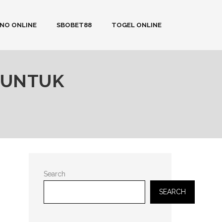
INO ONLINE
SBOBET88
TOGEL ONLINE
 UNTUK
Search
SEARCH