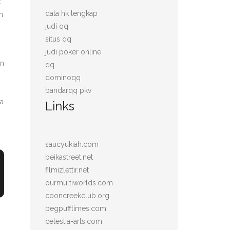
k
data hk lengkap
n
judi qq
situs qq
judi poker online
an
qq
dominoqq
bandarqq pkv
da
Links
saucyukiah.com
beikastreet.net
filmizlettir.net
ourmultiworlds.com
cooncreekclub.org
pegpufftimes.com
celestia-arts.com