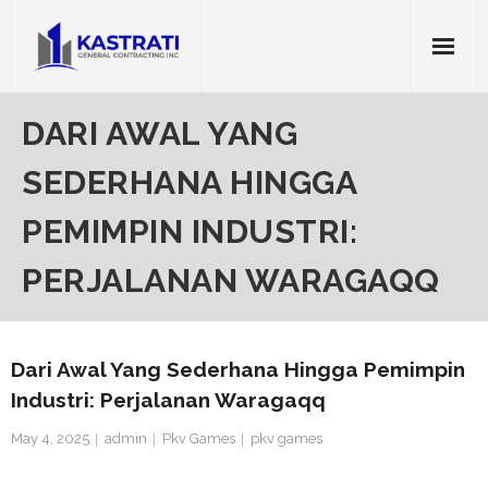
Skip
to
content
Home
DARI AWAL YANG
Pkv Games
SEDERHANA HINGGA
Slot Gacor
PEMIMPIN INDUSTRI:
Casino Online
PERJALANAN WARAGAQQ
SBOBET88
Dari Awal Yang Sederhana Hingga Pemimpin
Togel Online
Industri: Perjalanan Waragaqq
May 4, 2025
admin
Pkv Games
pkv games