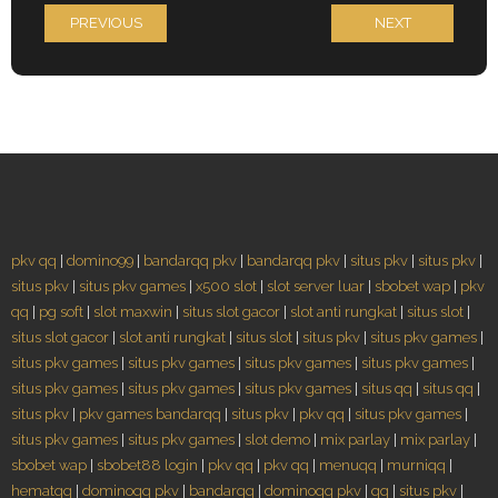
PREVIOUS
NEXT
pkv qq
|
domino99
|
bandarqq pkv
|
bandarqq pkv
|
situs pkv
|
situs pkv
|
situs pkv
|
situs pkv games
|
x500 slot
|
slot server luar
|
sbobet wap
|
pkv
qq
|
pg soft
|
slot maxwin
|
situs slot gacor
|
slot anti rungkat
|
situs slot
|
situs slot gacor
|
slot anti rungkat
|
situs slot
|
situs pkv
|
situs pkv games
|
situs pkv games
|
situs pkv games
|
situs pkv games
|
situs pkv games
|
situs pkv games
|
situs pkv games
|
situs pkv games
|
situs qq
|
situs qq
|
situs pkv
|
pkv games bandarqq
|
situs pkv
|
pkv qq
|
situs pkv games
|
situs pkv games
|
situs pkv games
|
slot demo
|
mix parlay
|
mix parlay
|
sbobet wap
|
sbobet88 login
|
pkv qq
|
pkv qq
|
menuqq
|
murniqq
|
hematqq
|
dominoqq pkv
|
bandarqq
|
dominoqq pkv
|
qq
|
situs pkv
|