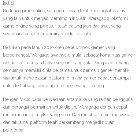
[ad_1]
Di dunia game online, satu perusahaan telah meningkat di atas
yang lain untuk menjadi pemimpin industri. Waragaqq, platform
game online yang populer, telah datang jauh dari awal yang
sederhana untuk mendominasi industri saat ini.
Didirikan pada tahun 2010 oleh sekelompok gamer yang
bersemangat, Wargaqq awalnya dimulai sebagai komunitas game
online kecil dengan hanya segelintir anggota. Para pendiri, yang
semuanya memiliki cinta bersama untuk bermain game, memiliki
visi untuk menciptakan platform di mana gamer dapat berkumpul
untuk terhubung, bersaing, dan bersenang -senang.
Dengan fokus pada penyediaan antarmuka yang ramah pengguna
dan berbagai permainan untuk dipilih, Waragaqq dengan cepat
mulai menarik pengikut yang setia. Dari mulut ke mulut menyebar,
dan tak lama, platform telah berkembang menjadi ribuan
pengguna.