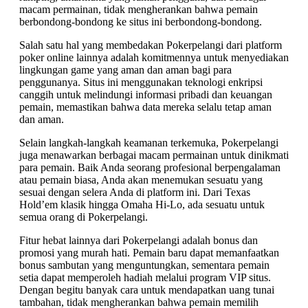
macam permainan, tidak mengherankan bahwa pemain
berbondong-bondong ke situs ini berbondong-bondong.
Salah satu hal yang membedakan Pokerpelangi dari platform
poker online lainnya adalah komitmennya untuk menyediakan
lingkungan game yang aman dan aman bagi para
penggunanya. Situs ini menggunakan teknologi enkripsi
canggih untuk melindungi informasi pribadi dan keuangan
pemain, memastikan bahwa data mereka selalu tetap aman
dan aman.
Selain langkah-langkah keamanan terkemuka, Pokerpelangi
juga menawarkan berbagai macam permainan untuk dinikmati
para pemain. Baik Anda seorang profesional berpengalaman
atau pemain biasa, Anda akan menemukan sesuatu yang
sesuai dengan selera Anda di platform ini. Dari Texas
Hold’em klasik hingga Omaha Hi-Lo, ada sesuatu untuk
semua orang di Pokerpelangi.
Fitur hebat lainnya dari Pokerpelangi adalah bonus dan
promosi yang murah hati. Pemain baru dapat memanfaatkan
bonus sambutan yang menguntungkan, sementara pemain
setia dapat memperoleh hadiah melalui program VIP situs.
Dengan begitu banyak cara untuk mendapatkan uang tunai
tambahan, tidak mengherankan bahwa pemain memilih