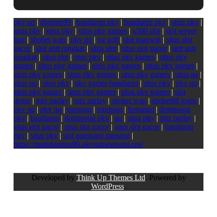
pkv qq
|
domino99
|
bandarqq pkv
|
bandarqq pkv
|
situs pkv
|
situs pkv
|
situs pkv
|
situs pkv games
|
x500 slot
|
slot server
luar
|
sbobet wap
|
pkv qq
|
pg soft
|
slot maxwin
|
situs slot
gacor
|
slot anti rungkat
|
situs slot
|
situs slot gacor
|
slot anti
rungkat
|
situs slot
|
situs pkv
|
situs pkv games
|
situs pkv
games
|
situs pkv games
|
situs pkv games
|
situs pkv games
|
situs pkv games
|
situs pkv games
|
situs pkv games
|
situs qq
|
situs qq
|
situs pkv
|
pkv games bandarqq
|
situs pkv
|
pkv qq
|
situs pkv games
|
situs pkv games
|
situs pkv games
|
slot
demo
|
mix parlay
|
mix parlay
|
sbobet wap
|
sbobet88 login
|
pkv qq
|
pkv qq
|
menuqq
|
murniqq
|
hematqq
|
dominoqq
pkv
|
bandarqq
|
dominoqq pkv
|
qq
|
situs pkv
|
mix parlay
|
situs slot gacor
|
situs slot gacor
|
situs slot gacor
|
bandarqq
pkv
|
situs pkv
|
slot gampang menang
|
https://maindomino99.pkvgamesresmi.org/
Developed by
Think Up Themes Ltd
. Powered by
WordPress
.