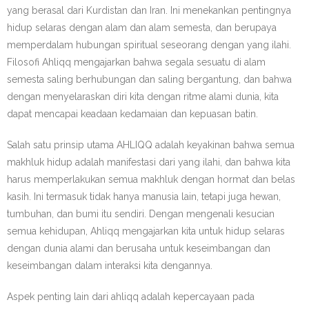
yang berasal dari Kurdistan dan Iran. Ini menekankan pentingnya
hidup selaras dengan alam dan alam semesta, dan berupaya
memperdalam hubungan spiritual seseorang dengan yang ilahi.
Filosofi Ahliqq mengajarkan bahwa segala sesuatu di alam
semesta saling berhubungan dan saling bergantung, dan bahwa
dengan menyelaraskan diri kita dengan ritme alami dunia, kita
dapat mencapai keadaan kedamaian dan kepuasan batin.
Salah satu prinsip utama AHLIQQ adalah keyakinan bahwa semua
makhluk hidup adalah manifestasi dari yang ilahi, dan bahwa kita
harus memperlakukan semua makhluk dengan hormat dan belas
kasih. Ini termasuk tidak hanya manusia lain, tetapi juga hewan,
tumbuhan, dan bumi itu sendiri. Dengan mengenali kesucian
semua kehidupan, Ahliqq mengajarkan kita untuk hidup selaras
dengan dunia alami dan berusaha untuk keseimbangan dan
keseimbangan dalam interaksi kita dengannya.
Aspek penting lain dari ahliqq adalah kepercayaan pada