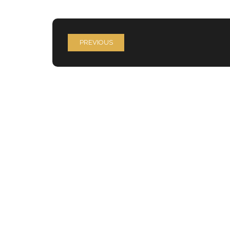
PREVIOUS