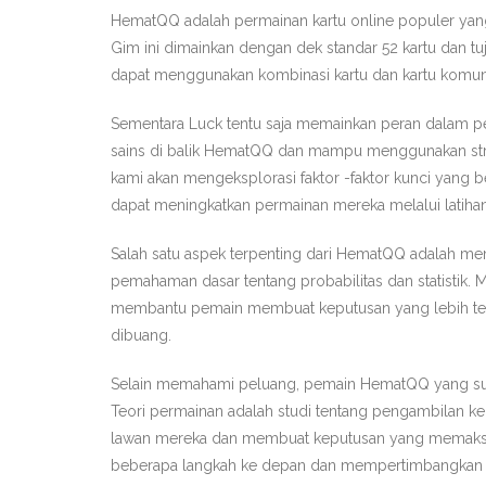
HematQQ adalah permainan kartu online populer yan
Gim ini dimainkan dengan dek standar 52 kartu dan tu
dapat menggunakan kombinasi kartu dan kartu komunit
Sementara Luck tentu saja memainkan peran dalam 
sains di balik HematQQ dan mampu menggunakan strat
kami akan mengeksplorasi faktor -faktor kunci yang
dapat meningkatkan permainan mereka melalui latihan
Salah satu aspek terpenting dari HematQQ adalah m
pemahaman dasar tentang probabilitas dan statistik.
membantu pemain membuat keputusan yang lebih tep
dibuang.
Selain memahami peluang, pemain HematQQ yang suk
Teori permainan adalah studi tentang pengambilan k
lawan mereka dan membuat keputusan yang memaks
beberapa langkah ke depan dan mempertimbangkan 