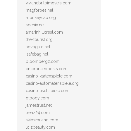
vivianebritoimoveis.com
magforbes.net
monkeycap.org
sdenix.net
amarinhillcrest.com
the-tourist.org
advogato.net
isafebag.net
bloombergz.com
enterpriseboosts.com
casino-kartenspiele.com
casino-automatenspiele.org
casino-tischspiele.com
otbody.com
jamestrust.net
trenz24.com
skipworking.com
loizbeauty.com