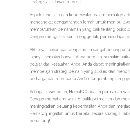
strategis atas lawan mereka.
Aspek kunci lain dari keberhasilan dalam hematqq ad
mengangkat dengan tangan lemah untuk menipu lawan 
membutuhkan pemahaman yang baik tentang psikolo
Dengan menguasai seni menggertak, pemain dapat mem
Akhirnya, latihan dan pengalaman sangat penting unt
lainnya, semakin banyak Anda bermain, semakin baik
belajar dari kesalahan Anda, Anda dapat meningkatkan 
mempelajari strategi pemain yang sukses dan meno
berharga dan membantu Anda mengembangkan gaya b
Sebagai kesimpulan, HematQQ adalah permainan yang
Dengan memahami sains di balik permainan dan menga
meningkatkan peluang keberhasilan Anda dan menjadi 
Hematqq, ingatlah untuk berpikir secara strategis, t
beruntung!