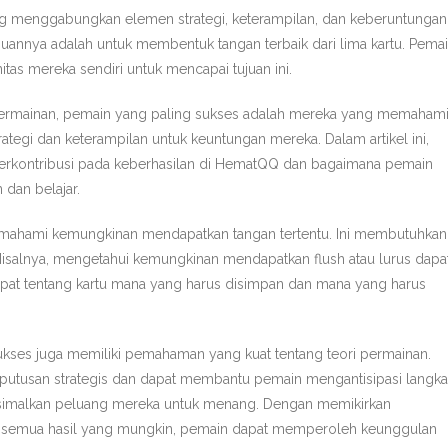
g menggabungkan elemen strategi, keterampilan, dan keberuntungan
juannya adalah untuk membentuk tangan terbaik dari lima kartu. Pema
as mereka sendiri untuk mencapai tujuan ini.
permainan, pemain yang paling sukses adalah mereka yang memaham
egi dan keterampilan untuk keuntungan mereka. Dalam artikel ini,
 berkontribusi pada keberhasilan di HematQQ dan bagaimana pemain
 dan belajar.
emahami kemungkinan mendapatkan tangan tertentu. Ini membutuhkan
 Misalnya, mengetahui kemungkinan mendapatkan flush atau lurus dapa
at tentang kartu mana yang harus disimpan dan mana yang harus
ses juga memiliki pemahaman yang kuat tentang teori permainan.
eputusan strategis dan dapat membantu pemain mengantisipasi langk
imalkan peluang mereka untuk menang. Dengan memikirkan
semua hasil yang mungkin, pemain dapat memperoleh keunggulan