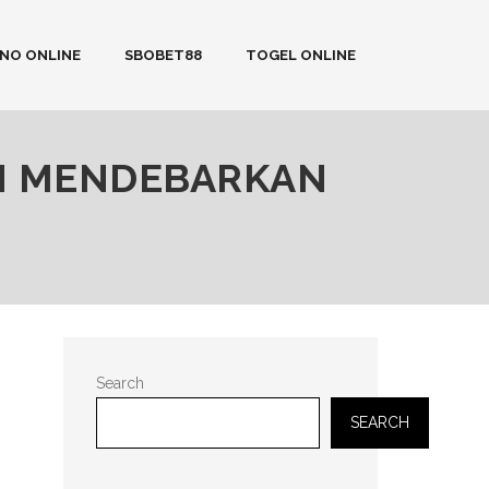
INO ONLINE
SBOBET88
TOGEL ONLINE
N MENDEBARKAN
Search
SEARCH