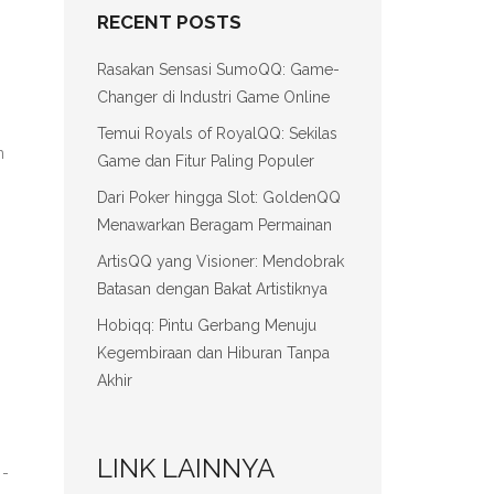
RECENT POSTS
Rasakan Sensasi SumoQQ: Game-
Changer di Industri Game Online
Temui Royals of RoyalQQ: Sekilas
n
Game dan Fitur Paling Populer
Dari Poker hingga Slot: GoldenQQ
Menawarkan Beragam Permainan
ArtisQQ yang Visioner: Mendobrak
Batasan dengan Bakat Artistiknya
Hobiqq: Pintu Gerbang Menuju
Kegembiraan dan Hiburan Tanpa
Akhir
LINK LAINNYA
 -