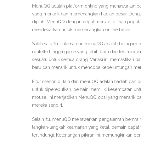
MenuQQ adalah platform online yang menawarkan p
yang menarik dan memenangkan hadiah besar. Denga
dipilih, MenuQQ dengan cepat menjadi pilihan popu
mendebarkan untuk memenangkan online besar.
Salah satu fitur utama dari menuQQ adalah beragam pili
roulette hingga game yang lebih baru dan lebih inov
sesuatu untuk semua orang. Variasi ini memastikan b
baru dan menarik untuk mencoba keberuntungan mer
Fitur menonjol lain dari menuQQ adalah hadiah dan 
untuk diperebutkan, pemain memiliki kesempatan un
mouse. Ini menjadikan MenuQQ opsi yang menarik b
mereka sendiri.
Selain itu, menuQQ menawarkan pengalaman bermain 
langkah-langkah keamanan yang ketat, pemain dapat 
terlindungi. Ketenangan pikiran ini memungkinkan p