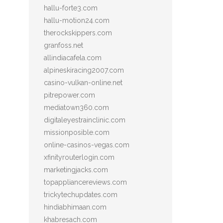
hallu-forte3.com
hallu-motion24.com
therockskippers.com
granfoss.net
allindiacafela.com
alpineskiracing2007.com
casino-vulkan-online.net
pitrepower.com
mediatown360.com
digitaleyestrainclinic.com
missionposible.com
online-casinos-vegas.com
xfinityrouterlogin.com
marketingjacks.com
topappliancereviews.com
trickytechupdates.com
hindiabhimaan.com
khabresach.com