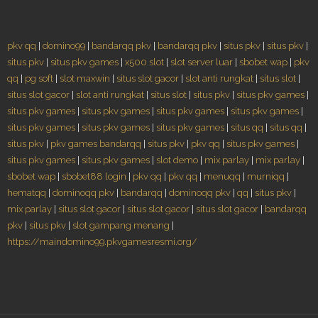
pkv qq
|
domino99
|
bandarqq pkv
|
bandarqq pkv
|
situs pkv
|
situs pkv
|
situs pkv
|
situs pkv games
|
x500 slot
|
slot server luar
|
sbobet wap
|
pkv
qq
|
pg soft
|
slot maxwin
|
situs slot gacor
|
slot anti rungkat
|
situs slot
|
situs slot gacor
|
slot anti rungkat
|
situs slot
|
situs pkv
|
situs pkv games
|
situs pkv games
|
situs pkv games
|
situs pkv games
|
situs pkv games
|
situs pkv games
|
situs pkv games
|
situs pkv games
|
situs qq
|
situs qq
|
situs pkv
|
pkv games bandarqq
|
situs pkv
|
pkv qq
|
situs pkv games
|
situs pkv games
|
situs pkv games
|
slot demo
|
mix parlay
|
mix parlay
|
sbobet wap
|
sbobet88 login
|
pkv qq
|
pkv qq
|
menuqq
|
murniqq
|
hematqq
|
dominoqq pkv
|
bandarqq
|
dominoqq pkv
|
qq
|
situs pkv
|
mix parlay
|
situs slot gacor
|
situs slot gacor
|
situs slot gacor
|
bandarqq
pkv
|
situs pkv
|
slot gampang menang
|
https://maindomino99.pkvgamesresmi.org/