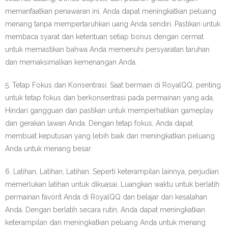
memanfaatkan penawaran ini, Anda dapat meningkatkan peluang
menang tanpa mempertaruhkan uang Anda sendiri. Pastikan untuk
membaca syarat dan ketentuan setiap bonus dengan cermat
untuk memastikan bahwa Anda memenuhi persyaratan taruhan
dan memaksimalkan kemenangan Anda.
5. Tetap Fokus dan Konsentrasi: Saat bermain di RoyalQQ, penting
untuk tetap fokus dan berkonsentrasi pada permainan yang ada.
Hindari gangguan dan pastikan untuk memperhatikan gameplay
dan gerakan lawan Anda. Dengan tetap fokus, Anda dapat
membuat keputusan yang lebih baik dan meningkatkan peluang
Anda untuk menang besar.
6. Latihan, Latihan, Latihan: Seperti keterampilan lainnya, perjudian
memerlukan latihan untuk dikuasai. Luangkan waktu untuk berlatih
permainan favorit Anda di RoyalQQ dan belajar dari kesalahan
Anda. Dengan berlatih secara rutin, Anda dapat meningkatkan
keterampilan dan meningkatkan peluang Anda untuk menang