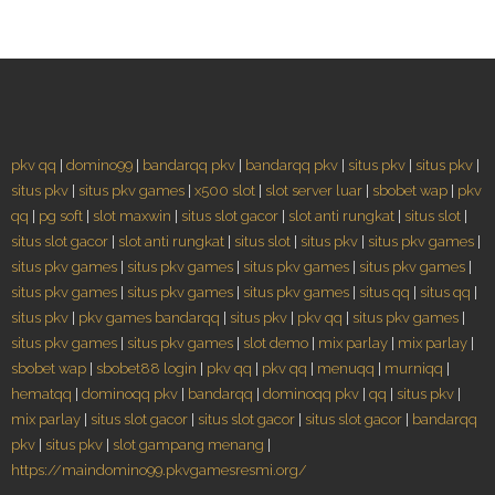
pkv qq
|
domino99
|
bandarqq pkv
|
bandarqq pkv
|
situs pkv
|
situs pkv
|
situs pkv
|
situs pkv games
|
x500 slot
|
slot server luar
|
sbobet wap
|
pkv
qq
|
pg soft
|
slot maxwin
|
situs slot gacor
|
slot anti rungkat
|
situs slot
|
situs slot gacor
|
slot anti rungkat
|
situs slot
|
situs pkv
|
situs pkv games
|
situs pkv games
|
situs pkv games
|
situs pkv games
|
situs pkv games
|
situs pkv games
|
situs pkv games
|
situs pkv games
|
situs qq
|
situs qq
|
situs pkv
|
pkv games bandarqq
|
situs pkv
|
pkv qq
|
situs pkv games
|
situs pkv games
|
situs pkv games
|
slot demo
|
mix parlay
|
mix parlay
|
sbobet wap
|
sbobet88 login
|
pkv qq
|
pkv qq
|
menuqq
|
murniqq
|
hematqq
|
dominoqq pkv
|
bandarqq
|
dominoqq pkv
|
qq
|
situs pkv
|
mix parlay
|
situs slot gacor
|
situs slot gacor
|
situs slot gacor
|
bandarqq
pkv
|
situs pkv
|
slot gampang menang
|
https://maindomino99.pkvgamesresmi.org/