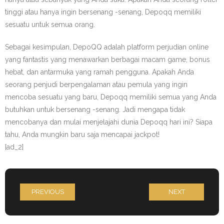
tinggi atau hanya ingin bersenang -senang, Depoqq memiliki
sesuatu untuk semua orang.
Sebagai kesimpulan, DepoQQ adalah platform perjudian online
yang fantastis yang menawarkan berbagai macam game, bonus
hebat, dan antarmuka yang ramah pengguna. Apakah Anda
seorang penjudi berpengalaman atau pemula yang ingin
mencoba sesuatu yang baru, Depoqq memiliki semua yang Anda
butuhkan untuk bersenang -senang. Jadi mengapa tidak
mencobanya dan mulai menjelajahi dunia Depoqq hari ini? Siapa
tahu, Anda mungkin baru saja mencapai jackpot!
[ad_2]
PREVIOUS
NEXT