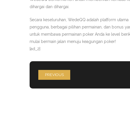
dihargai dan dihargai.
Secara keseluruhan, WedeQQ adalah platform utama 
pengguna, berbagai pilihan permainan, dan bonus 
untuk membawa permainan poker Anda ke level berik
mulai bermain jalan menuju keagungan poker!
[ad_2]
PREVIOUS