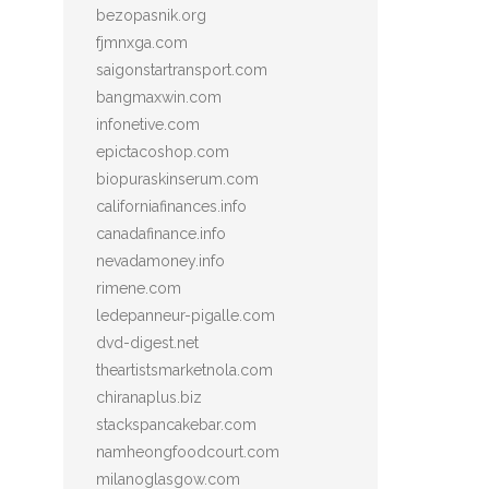
bezopasnik.org
fjmnxga.com
saigonstartransport.com
bangmaxwin.com
infonetive.com
epictacoshop.com
biopuraskinserum.com
californiafinances.info
canadafinance.info
nevadamoney.info
rimene.com
ledepanneur-pigalle.com
dvd-digest.net
theartistsmarketnola.com
chiranaplus.biz
stackspancakebar.com
namheongfoodcourt.com
milanoglasgow.com