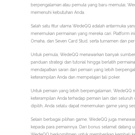
berpengalaman atau pemula yang baru memulai, We
memenuhi kebutuhan Anda.
Salah satu fitur utama WedeQQ adalah antarmuka y
menemukan permainan yang mereka cari. Platform in
Omaha, dan Seven Card Stud, serta turnamen dan per
Untuk pemula, WedeQQ menawarkan banyak sumber 
panduan strategi dan tutorial hingga berlatih perma
mendapatkan saran dari pemain yang lebih berpen
keterampilan Anda dan mempelajari tali poker.
Untuk pemain yang lebih berpengalaman, WedeQQ me
keterampilan Anda terhadap pemain lain dari seluruh
dipilih, Anda selalu dapat menemukan game yang ses
Selain berbagai pilihan game, WedeQQ juga menawa
kepada para pemainnya. Dari bonus selamat datang un
WedeQQ berkomitmen untuk memberikan kembali ke