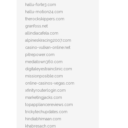
hallu-forte3.com
hallu-motion24.com
therockskippers.com
granfoss.net
allindiacafela.com
alpineskiracing2007.com
casino-vulkan-online.net
pitrepower.com
mediatown360.com
digitaleyestrainclinic.com
missionposible.com
online-casinos-vegas.com
xfinityrouterlogin.com
marketingjacks.com
topappliancereviews.com
trickytechupdates.com
hindiabhimaan.com
khabresach.com