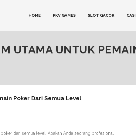
HOME
PKV GAMES
SLOT GACOR
CAS
M UTAMA UNTUK PEMAIN
ain Poker Dari Semua Level
poker dari semua level. Apakah Anda seorang profesional