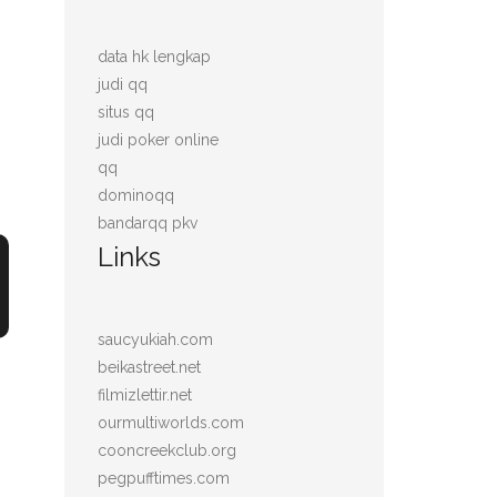
data hk lengkap
judi qq
situs qq
judi poker online
qq
dominoqq
bandarqq pkv
Links
saucyukiah.com
beikastreet.net
filmizlettir.net
ourmultiworlds.com
cooncreekclub.org
pegpufftimes.com