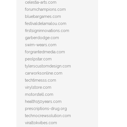
celestia-arts.com
forumchampions.com
bluebargames.com
festivaldelamalou.com
firstsigninnovations.com
garberdodge.com
swim-wears.com
forgrantedmedia.com
peolpstar.com
tylerscustomdesign.com
carworksonline.com
techtimesss.com
virylstore.com
motorstell.com
health150years.com
prescriptions-drug.org
technocrewsolution.com
viraltokvibes.com