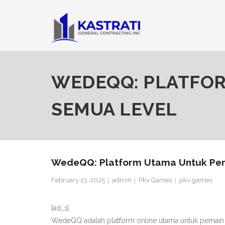
Skip
to
content
WEDEQQ: PLATFOR
SEMUA LEVEL
WedeQQ: Platform Utama Untuk Pem
February 13, 2025
admin
Pkv Games
pkv games
[ad_1]
WedeQQ adalah platform online utama untuk pemain 