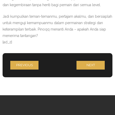
dan kegembiraan tanpa henti bagi pemain dari semua level.
Jadi kumpulkan teman-temanmu, pertajam akalmu, dan bersiaplah
untuk menguji kemampuanmu dalam permainan strategi dan
keterampilan terbaik. Pinoqq menanti Anda – apakah Anda siap
menerima tantangan?
[ad_2]
PREVIOUS
NEXT