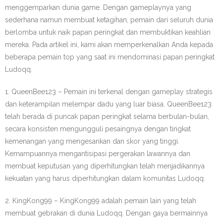
menggemparkan dunia game. Dengan gameplaynya yang
sederhana namun membuat ketagihan, pemain dari seluruh dunia
berlomba untuk naik papan peringkat dan membuktikan keahlian
mereka. Pada artikel ini, kami akan memperkenalkan Anda kepada
beberapa pemain top yang saat ini mendominasi papan peringkat
Ludoqq.
1. QueenBee123 – Pemain ini terkenal dengan gameplay strategis
dan keterampilan melempar dadu yang luar biasa. QueenBee123
telah berada di puncak papan peringkat selama berbulan-bulan,
secara konsisten mengungguli pesaingnya dengan tingkat
kemenangan yang mengesankan dan skor yang tinggi.
Kemampuannya mengantisipasi pergerakan lawannya dan
membuat keputusan yang diperhitungkan telah menjadikannya
kekuatan yang harus diperhitungkan dalam komunitas Ludoqq.
2. KingKong99 – KingKong99 adalah pemain lain yang telah
membuat gebrakan di dunia Ludoqq. Dengan gaya bermainnya