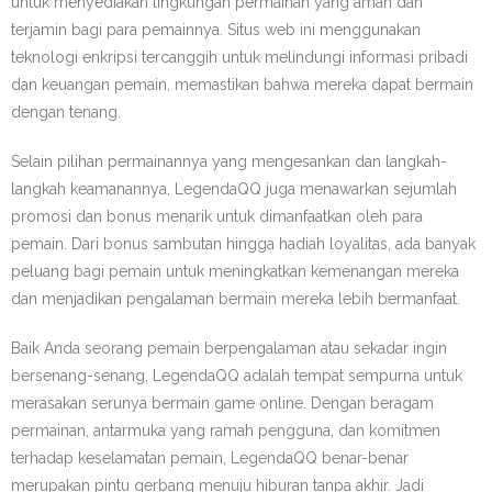
untuk menyediakan lingkungan permainan yang aman dan
terjamin bagi para pemainnya. Situs web ini menggunakan
teknologi enkripsi tercanggih untuk melindungi informasi pribadi
dan keuangan pemain, memastikan bahwa mereka dapat bermain
dengan tenang.
Selain pilihan permainannya yang mengesankan dan langkah-
langkah keamanannya, LegendaQQ juga menawarkan sejumlah
promosi dan bonus menarik untuk dimanfaatkan oleh para
pemain. Dari bonus sambutan hingga hadiah loyalitas, ada banyak
peluang bagi pemain untuk meningkatkan kemenangan mereka
dan menjadikan pengalaman bermain mereka lebih bermanfaat.
Baik Anda seorang pemain berpengalaman atau sekadar ingin
bersenang-senang, LegendaQQ adalah tempat sempurna untuk
merasakan serunya bermain game online. Dengan beragam
permainan, antarmuka yang ramah pengguna, dan komitmen
terhadap keselamatan pemain, LegendaQQ benar-benar
merupakan pintu gerbang menuju hiburan tanpa akhir. Jadi