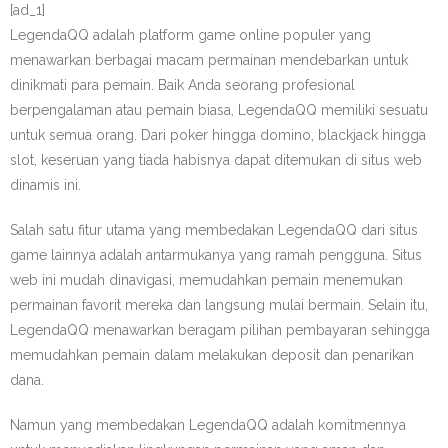
[ad_1]
LegendaQQ adalah platform game online populer yang
menawarkan berbagai macam permainan mendebarkan untuk
dinikmati para pemain. Baik Anda seorang profesional
berpengalaman atau pemain biasa, LegendaQQ memiliki sesuatu
untuk semua orang. Dari poker hingga domino, blackjack hingga
slot, keseruan yang tiada habisnya dapat ditemukan di situs web
dinamis ini.
Salah satu fitur utama yang membedakan LegendaQQ dari situs
game lainnya adalah antarmukanya yang ramah pengguna. Situs
web ini mudah dinavigasi, memudahkan pemain menemukan
permainan favorit mereka dan langsung mulai bermain. Selain itu,
LegendaQQ menawarkan beragam pilihan pembayaran sehingga
memudahkan pemain dalam melakukan deposit dan penarikan
dana.
Namun yang membedakan LegendaQQ adalah komitmennya