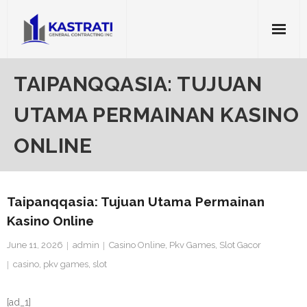
Skip
to
content
Home
TAIPANQQASIA: TUJUAN
Pkv Games
UTAMA PERMAINAN KASINO
Slot Gacor
ONLINE
Casino Online
Taipanqqasia: Tujuan Utama Permainan
SBOBET88
Kasino Online
Togel Online
June 11, 2026
admin
Casino Online
,
Pkv Games
,
Slot Gacor
casino
,
pkv games
,
slot
[ad_1]