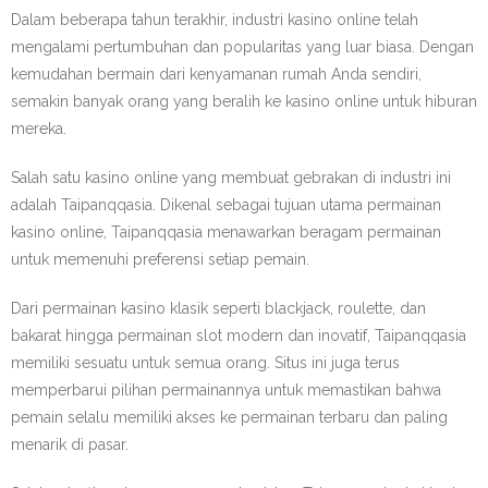
Dalam beberapa tahun terakhir, industri kasino online telah
mengalami pertumbuhan dan popularitas yang luar biasa. Dengan
kemudahan bermain dari kenyamanan rumah Anda sendiri,
semakin banyak orang yang beralih ke kasino online untuk hiburan
mereka.
Salah satu kasino online yang membuat gebrakan di industri ini
adalah Taipanqqasia. Dikenal sebagai tujuan utama permainan
kasino online, Taipanqqasia menawarkan beragam permainan
untuk memenuhi preferensi setiap pemain.
Dari permainan kasino klasik seperti blackjack, roulette, dan
bakarat hingga permainan slot modern dan inovatif, Taipanqqasia
memiliki sesuatu untuk semua orang. Situs ini juga terus
memperbarui pilihan permainannya untuk memastikan bahwa
pemain selalu memiliki akses ke permainan terbaru dan paling
menarik di pasar.