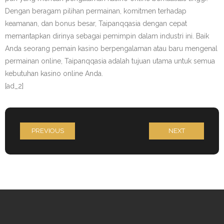
Dengan beragam pilihan permainan, komitmen terhadap
keamanan, dan bonus besar, Taipanqqasia dengan cepat
memantapkan dirinya sebagai pemimpin dalam industri ini. Baik
Anda seorang pemain kasino berpengalaman atau baru mengenal
permainan online, Taipanqqasia adalah tujuan utama untuk semua
kebutuhan kasino online Anda.
[ad_2]
PREVIOUS
NEXT