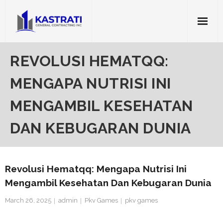
Skip
to
content
Home
REVOLUSI HEMATQQ:
Pkv Games
MENGAPA NUTRISI INI
Slot Gacor
MENGAMBIL KESEHATAN
Casino Online
DAN KEBUGARAN DUNIA
SBOBET88
Revolusi Hematqq: Mengapa Nutrisi Ini
Togel Online
Mengambil Kesehatan Dan Kebugaran Dunia
March 26, 2025
admin
Pkv Games
pkv games