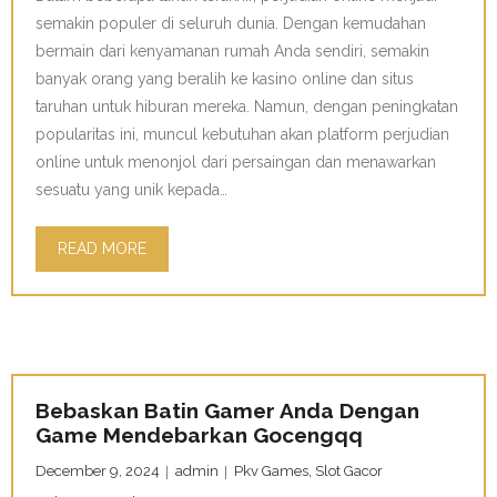
semakin populer di seluruh dunia. Dengan kemudahan
bermain dari kenyamanan rumah Anda sendiri, semakin
banyak orang yang beralih ke kasino online dan situs
taruhan untuk hiburan mereka. Namun, dengan peningkatan
popularitas ini, muncul kebutuhan akan platform perjudian
online untuk menonjol dari persaingan dan menawarkan
sesuatu yang unik kepada…
READ MORE
Bebaskan Batin Gamer Anda Dengan
Game Mendebarkan Gocengqq
December 9, 2024
admin
Pkv Games
,
Slot Gacor