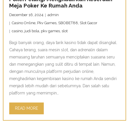
Meja Poker Ke Rumah Anda
December 16, 2024
admin
Casino Online
,
Pkv Games
,
SBOBET88
,
Slot Gacor
casino
,
judi bola
,
pkv games
,
slot
Bagi banyak orang, daya tarik kasino tidak dapat disangkal.
Cahaya terang, suara mesin slot, dan adrenalin dalam
memasang taruhan semuanya menciptakan suasana seru
dan menegangkan yang sulit ditiru di tempat lain. Namun,
dengan munculnya platform perjudian online,
menghadirkan kegembiraan kasino ke rumah Anda sendiri
menjadi lebih mudah dari sebelumnya. Dan salah satu
platform yang memimpin…
READ MORE