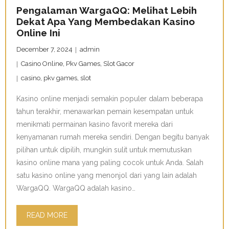
Pengalaman WargaQQ: Melihat Lebih
Dekat Apa Yang Membedakan Kasino
Online Ini
December 7, 2024
admin
Casino Online
,
Pkv Games
,
Slot Gacor
casino
,
pkv games
,
slot
Kasino online menjadi semakin populer dalam beberapa
tahun terakhir, menawarkan pemain kesempatan untuk
menikmati permainan kasino favorit mereka dari
kenyamanan rumah mereka sendiri. Dengan begitu banyak
pilihan untuk dipilih, mungkin sulit untuk memutuskan
kasino online mana yang paling cocok untuk Anda. Salah
satu kasino online yang menonjol dari yang lain adalah
WargaQQ. WargaQQ adalah kasino…
READ MORE