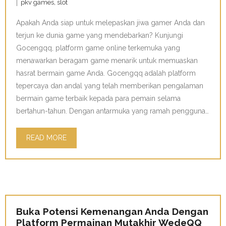
pkv games
,
slot
Apakah Anda siap untuk melepaskan jiwa gamer Anda dan
terjun ke dunia game yang mendebarkan? Kunjungi
Gocengqq, platform game online terkemuka yang
menawarkan beragam game menarik untuk memuaskan
hasrat bermain game Anda. Gocengqq adalah platform
tepercaya dan andal yang telah memberikan pengalaman
bermain game terbaik kepada para pemain selama
bertahun-tahun. Dengan antarmuka yang ramah pengguna…
READ MORE
Buka Potensi Kemenangan Anda Dengan
Platform Permainan Mutakhir WedeQQ