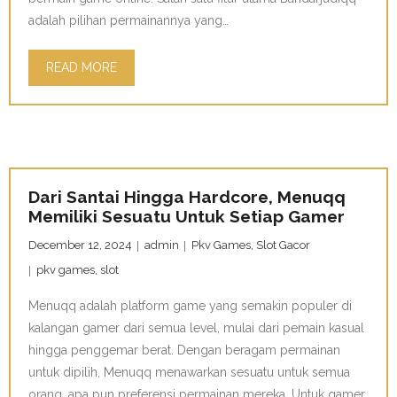
adalah pilihan permainannya yang…
READ MORE
Dari Santai Hingga Hardcore, Menuqq
Memiliki Sesuatu Untuk Setiap Gamer
December 12, 2024
admin
Pkv Games
,
Slot Gacor
pkv games
,
slot
Menuqq adalah platform game yang semakin populer di
kalangan gamer dari semua level, mulai dari pemain kasual
hingga penggemar berat. Dengan beragam permainan
untuk dipilih, Menuqq menawarkan sesuatu untuk semua
orang, apa pun preferensi permainan mereka. Untuk gamer